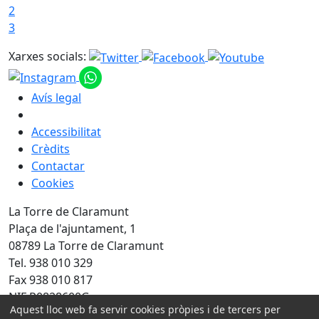
2
3
Xarxes socials:
Avís legal
Accessibilitat
Crèdits
Contactar
Cookies
La Torre de Claramunt
Plaça de l'ajuntament, 1
08789 La Torre de Claramunt
Tel. 938 010 329
Fax 938 010 817
NIF P0828600G
Aquest lloc web fa servir cookies pròpies i de tercers per