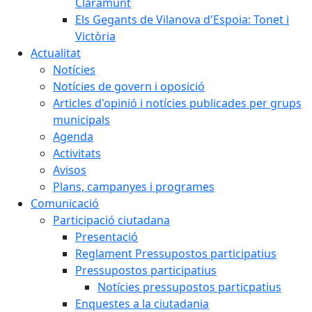
Claramunt
Els Gegants de Vilanova d'Espoia: Tonet i
Victòria
Actualitat
Notícies
Notícies de govern i oposició
Articles d'opinió i notícies publicades per grups
municipals
Agenda
Activitats
Avisos
Plans, campanyes i programes
Comunicació
Participació ciutadana
Presentació
Reglament Pressupostos participatius
Pressupostos participatius
Notícies pressupostos particpatius
Enquestes a la ciutadania