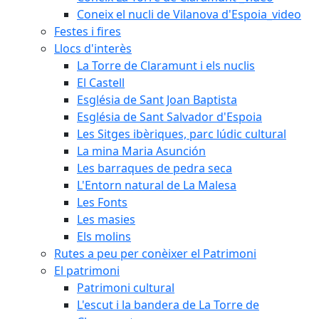
Coneix el nucli de Vilanova d'Espoia_video
Festes i fires
Llocs d'interès
La Torre de Claramunt i els nuclis
El Castell
Església de Sant Joan Baptista
Església de Sant Salvador d'Espoia
Les Sitges ibèriques, parc lúdic cultural
La mina Maria Asunción
Les barraques de pedra seca
L'Entorn natural de La Malesa
Les Fonts
Les masies
Els molins
Rutes a peu per conèixer el Patrimoni
El patrimoni
Patrimoni cultural
L'escut i la bandera de La Torre de