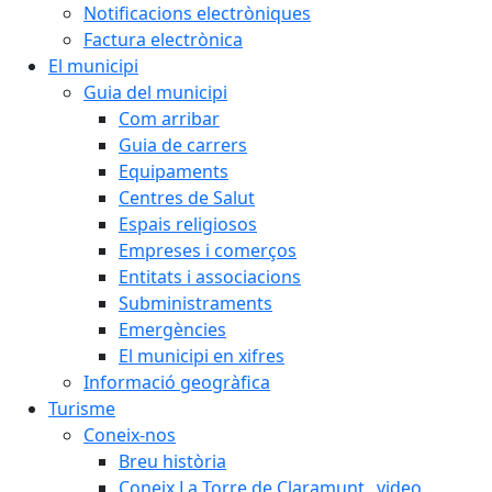
Notificacions electròniques
Factura electrònica
El municipi
Guia del municipi
Com arribar
Guia de carrers
Equipaments
Centres de Salut
Espais religiosos
Empreses i comerços
Entitats i associacions
Subministraments
Emergències
El municipi en xifres
Informació geogràfica
Turisme
Coneix-nos
Breu història
Coneix La Torre de Claramunt _video