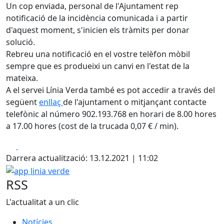
Un cop enviada, personal de l'Ajuntament rep
notificació de la incidència comunicada i a partir
d'aquest moment, s'inicien els tràmits per donar
solució.
Rebreu una notificació en el vostre telèfon mòbil
sempre que es produeixi un canvi en l'estat de la
mateixa.
A el servei Línia Verda també es pot accedir a través del
següent
enllaç
de l'ajuntament o mitjançant contacte
telefònic al número 902.193.768 en horari de 8.00 hores
a 17.00 hores (cost de la trucada 0,07 € / min).
Facebook
X
Darrera actualització: 13.12.2021 | 11:02
app linia verde
RSS
L'actualitat a un clic
Notícies