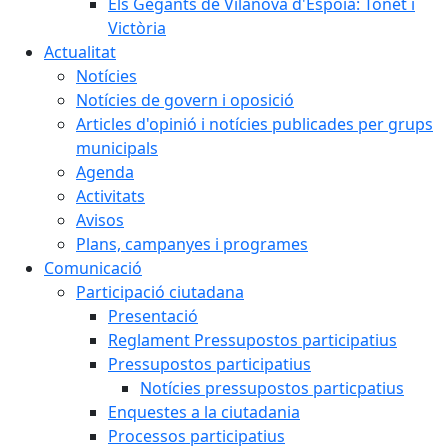
Els Gegants de Vilanova d'Espoia: Tonet i
Victòria
Actualitat
Notícies
Notícies de govern i oposició
Articles d'opinió i notícies publicades per grups
municipals
Agenda
Activitats
Avisos
Plans, campanyes i programes
Comunicació
Participació ciutadana
Presentació
Reglament Pressupostos participatius
Pressupostos participatius
Notícies pressupostos particpatius
Enquestes a la ciutadania
Processos participatius