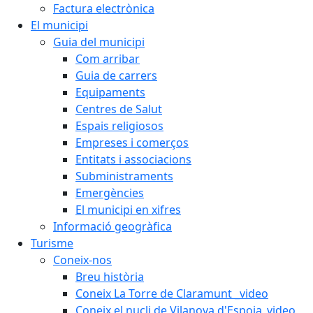
Factura electrònica
El municipi
Guia del municipi
Com arribar
Guia de carrers
Equipaments
Centres de Salut
Espais religiosos
Empreses i comerços
Entitats i associacions
Subministraments
Emergències
El municipi en xifres
Informació geogràfica
Turisme
Coneix-nos
Breu història
Coneix La Torre de Claramunt _video
Coneix el nucli de Vilanova d'Espoia_video