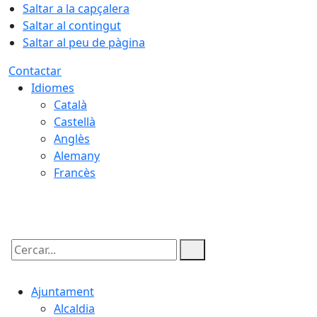
Saltar a la capçalera
Saltar al contingut
Saltar al peu de pàgina
Contactar
Idiomes
Català
Castellà
Anglès
Alemany
Francès
07.08.2026 | 17:49
Cercar:
Ajuntament
Alcaldia