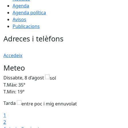
Agenda
Agenda política
Avisos
Publicacions
Adreces i telèfons
Accedeix
Meteo
Dissabte, 8 d’agost
D
T.Màx: 35°
T
T.Min: 19°
T
Tarda
1
2