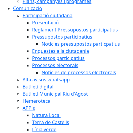
Plans, campanyes i programes
Comunicació
Participació ciutadana
Presentació
Reglament Pressupostos participatius
Pressupostos participatius
Notícies pressupostos particpatius
Enquestes a la ciutadania
Processos participatius
Processos electorals
Notícies de processos electrorals
Alta avisos whatsapp
Butlletí digital
Butlletí Municipal Riu d'Agost
Hemeroteca
APP's
Natura Local
Terra de Castells
Línia verde