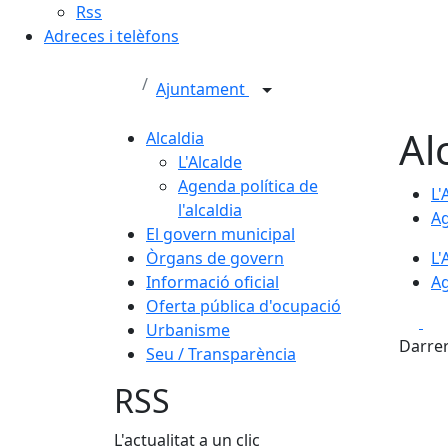
Rss
Adreces i telèfons
Ajuntament
Al
Alcaldia
L'Alcalde
Agenda política de
L'
l'alcaldia
Ag
El govern municipal
Òrgans de govern
L'
Informació oficial
Ag
Oferta pública d'ocupació
Fa
Urbanisme
Darrer
Seu / Transparència
RSS
L'actualitat a un clic