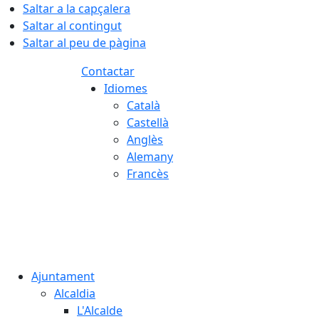
Saltar a la capçalera
Saltar al contingut
Saltar al peu de pàgina
Contactar
Idiomes
Català
Castellà
Anglès
Alemany
Francès
06.08.2026 | 20:03
Ajuntament
Alcaldia
L'Alcalde