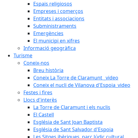
Espais religiosos
Empreses i comerços
Entitats i associacions
Subministraments
Emergències
El municipi en xifres
Informació geogràfica
Turisme
Coneix-nos
Breu història
Coneix La Torre de Claramunt _video
Coneix el nucli de Vilanova d'Espoia_video
Festes i fires
Llocs d'interès
La Torre de Claramunt i els nuclis
El Castell
Església de Sant Joan Baptista
Església de Sant Salvador d'Espoia
Les Sitges ibèriques, parc lúdic cultural