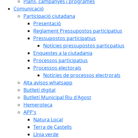
Plans, campanyes i programes
Comunicació
Participació ciutadana
Presentació
Reglament Pressupostos participatius
Pressupostos participatius
Notícies pressupostos particpatius
Enquestes a la ciutadania
Processos participatius
Processos electorals
Notícies de processos electrorals
Alta avisos whatsapp
Butlletí digital
Butlletí Municipal Riu d'Agost
Hemeroteca
APP's
Natura Local
Terra de Castells
Línia verde