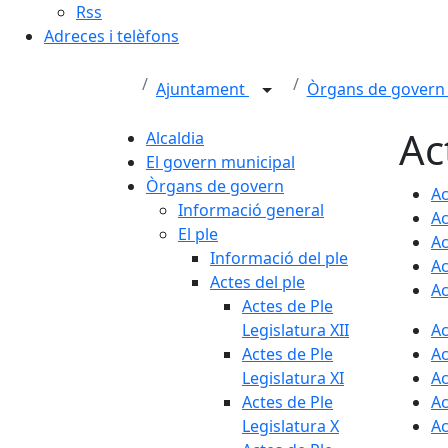
Rss
Adreces i telèfons
Ajuntament
Òrgans de gover
Ac
Alcaldia
El govern municipal
Òrgans de govern
Ac
Informació general
Ac
El ple
Ac
Informació del ple
Ac
Actes del ple
Ac
Actes de Ple
Legislatura XII
Ac
Actes de Ple
Ac
Legislatura XI
Ac
Actes de Ple
Ac
Legislatura X
Ac