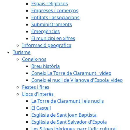
Espais religiosos
Empreses i comerços
Entitats i associacions
Subministraments
Emergències
El municipi en xifres
Informació geogràfica
Turisme
Coneix-nos
Breu història
Coneix La Torre de Claramunt _video
Coneix el nucli de Vilanova d'Espoia_video
Festes i fires
Llocs d'interès
La Torre de Claramunt i els nuclis
El Castell
Església de Sant Joan Baptista
Església de Sant Salvador d'Espoia
Les Sitges ibèriques, parc lúdic cultural