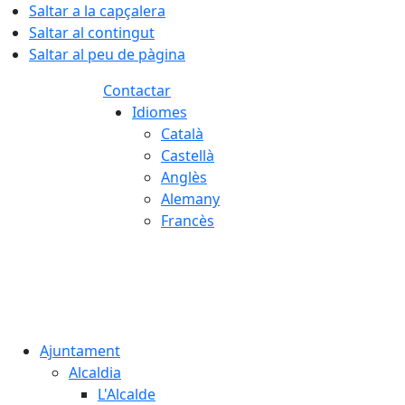
Saltar a la capçalera
Saltar al contingut
Saltar al peu de pàgina
Contactar
Idiomes
Català
Castellà
Anglès
Alemany
Francès
07.08.2026 | 13:54
Ajuntament
Alcaldia
L'Alcalde