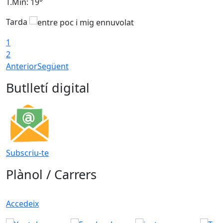
T.Min: 19°
T
Tarda
1
2
Anterior
Següent
Butlletí digital
Subscriu-te
Plànol / Carrers
Accedeix