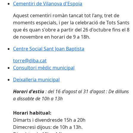
Cementiri de Vilanova d'Espoia
Cementiri de Vilanova d'Espoia
Aquest cementiri romàn tancat tot l'any, tret de
moments especials, i per la celebració de Tots Sants
que és quan s'obre a partir del 26 d'octubre fins el 8
de novembre en horari de 9 a 18h.
Centre Social Sant Joan Baptista
Centre Social Sant Joan Baptista
torre@diba.cat
Consultori mèdic municipal
Consultori mèdic municipal
Deixalleria municipal
Deixalleria municipal
Horari d'estiu
: del 16 d'agost al 31 d'agost : De dilluns
a dissabte de 10h a 13h
Horari habitual:
Dimarts i divendresde 15h a 20h
Dimecresi dijous: de 10h a 13h.