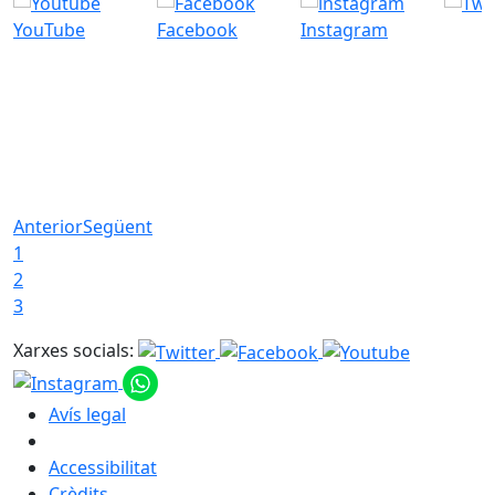
YouTube
Facebook
Instagram
Anterior
Següent
1
2
3
Xarxes socials:
Avís legal
Accessibilitat
Crèdits