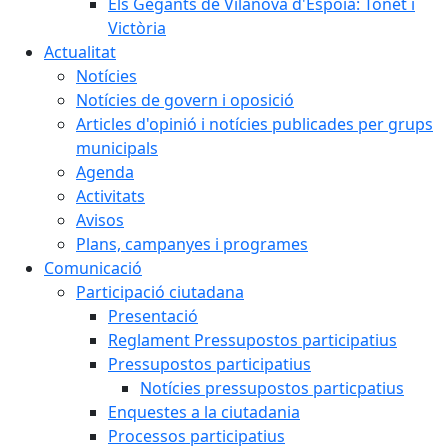
Els Gegants de Vilanova d'Espoia: Tonet i
Victòria
Actualitat
Notícies
Notícies de govern i oposició
Articles d'opinió i notícies publicades per grups
municipals
Agenda
Activitats
Avisos
Plans, campanyes i programes
Comunicació
Participació ciutadana
Presentació
Reglament Pressupostos participatius
Pressupostos participatius
Notícies pressupostos particpatius
Enquestes a la ciutadania
Processos participatius