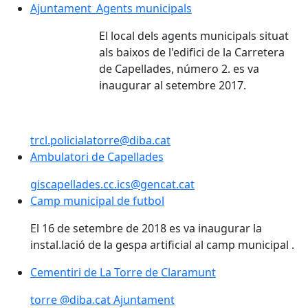
Ajuntament_Agents municipals
Ajuntament_Agents municipals
El local dels agents municipals situat
als baixos de l'edifici de la Carretera
de Capellades, número 2. es va
inaugurar al setembre 2017.
trcl.policialatorre@diba.cat
Ambulatori de Capellades
Ambulatori de Capellades
giscapellades.cc.ics@gencat.cat
Camp municipal de futbol
Camp municipal de futbol
El 16 de setembre de 2018 es va inaugurar la
instal.lació de la gespa artificial al camp municipal .
Cementiri de La Torre de Claramunt
Cementiri de La Torre de Claramunt
torre @diba.cat Ajuntament