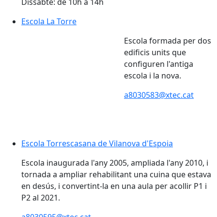
Dissabte: de 10h a 14h
Escola La Torre
Escola La Torre
Escola formada per dos
edificis units que
configuren l'antiga
escola i la nova.
a8030583@xtec.cat
Escola Torrescasana de Vilanova d'Espoia
Escola Torrescasana de Vilanova d'Espoia
Escola inaugurada l'any 2005, ampliada l'any 2010, i
tornada a ampliar rehabilitant una cuina que estava
en desús, i convertint-la en una aula per acollir P1 i
P2 al 2021.