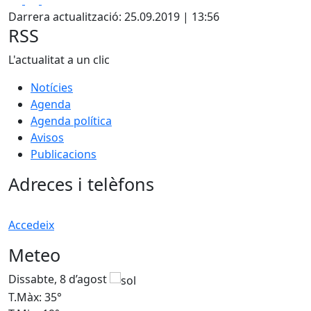
Darrera actualització: 25.09.2019 | 13:56
RSS
L'actualitat a un clic
Notícies
Agenda
Agenda política
Avisos
Publicacions
Adreces i telèfons
Accedeix
Meteo
Dissabte, 8 d’agost
D
T.Màx: 35°
T