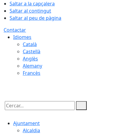
Saltar a la capçalera
Saltar al contingut
Saltar al peu de pàgina
Contactar
Idiomes
Català
Castellà
Anglès
Alemany
Francès
08.08.2026 | 03:09
Cercar:
Ajuntament
Alcaldia