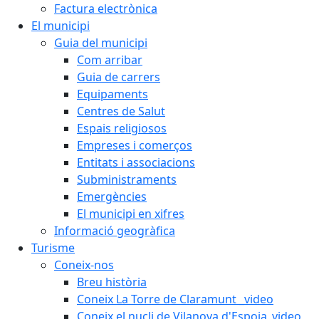
Factura electrònica
El municipi
Guia del municipi
Com arribar
Guia de carrers
Equipaments
Centres de Salut
Espais religiosos
Empreses i comerços
Entitats i associacions
Subministraments
Emergències
El municipi en xifres
Informació geogràfica
Turisme
Coneix-nos
Breu història
Coneix La Torre de Claramunt _video
Coneix el nucli de Vilanova d'Espoia_video