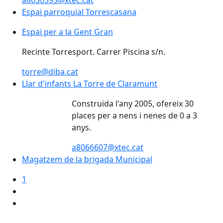
a8030595@xtec.cat
Espai parroquial Torrescasana
Espai per a la Gent Gran
Espai per a la Gent Gran
Recinte Torresport. Carrer Piscina s/n.
torre@diba.cat
Llar d'infants La Torre de Claramunt
Llar d'infants La Torre de Claramunt
Construïda l'any 2005, ofereix 30
places per a nens i nenes de 0 a 3
anys.
a8066607@xtec.cat
Magatzem de la brigada Municipal
Magatzem de la brigada Municipal
1
Facebook
X
Pdf