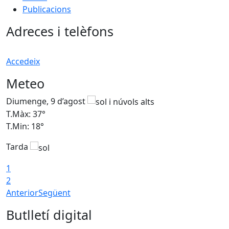
Publicacions
Adreces i telèfons
Accedeix
Meteo
Diumenge, 9 d’agost
D
T.Màx: 37°
T
T.Min: 18°
T
Tarda
T
1
2
Anterior
Següent
Butlletí digital