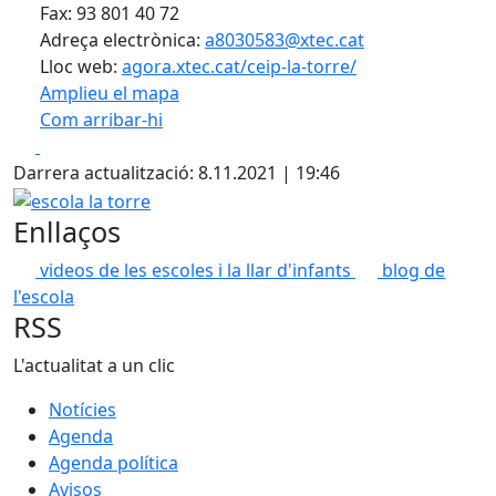
Fax: 93 801 40 72
Adreça electrònica:
a8030583@xtec.cat
Lloc web:
agora.xtec.cat/ceip-la-torre/
Amplieu el mapa
Com arribar-hi
Leaflet
| ©
OpenStreetMap
contributors
Facebook
X
+
Darrera actualització: 8.11.2021 | 19:46
−
escola la torre
Enllaços
videos de les escoles i la llar d'infants
blog de
l'escola
RSS
L'actualitat a un clic
Notícies
Agenda
Agenda política
Avisos