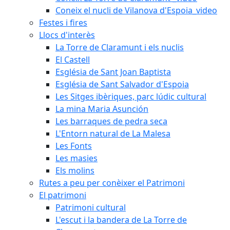
Coneix el nucli de Vilanova d'Espoia_video
Festes i fires
Llocs d'interès
La Torre de Claramunt i els nuclis
El Castell
Església de Sant Joan Baptista
Església de Sant Salvador d'Espoia
Les Sitges ibèriques, parc lúdic cultural
La mina Maria Asunción
Les barraques de pedra seca
L'Entorn natural de La Malesa
Les Fonts
Les masies
Els molins
Rutes a peu per conèixer el Patrimoni
El patrimoni
Patrimoni cultural
L'escut i la bandera de La Torre de