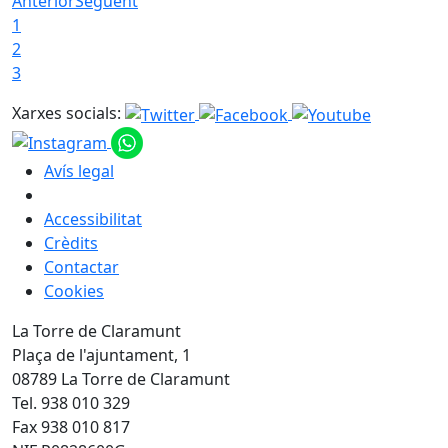
Anterior
Següent
1
2
3
Xarxes socials:
Avís legal
Accessibilitat
Crèdits
Contactar
Cookies
La Torre de Claramunt
Plaça de l'ajuntament, 1
08789 La Torre de Claramunt
Tel. 938 010 329
Fax 938 010 817