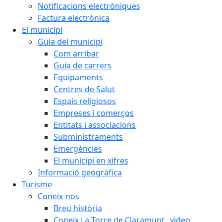
Notificacions electròniques
Factura electrònica
El municipi
Guia del municipi
Com arribar
Guia de carrers
Equipaments
Centres de Salut
Espais religiosos
Empreses i comerços
Entitats i associacions
Subministraments
Emergències
El municipi en xifres
Informació geogràfica
Turisme
Coneix-nos
Breu història
Coneix La Torre de Claramunt _video