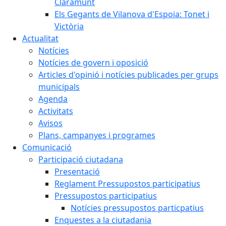
Claramunt
Els Gegants de Vilanova d'Espoia: Tonet i
Victòria
Actualitat
Notícies
Notícies de govern i oposició
Articles d'opinió i notícies publicades per grups
municipals
Agenda
Activitats
Avisos
Plans, campanyes i programes
Comunicació
Participació ciutadana
Presentació
Reglament Pressupostos participatius
Pressupostos participatius
Notícies pressupostos particpatius
Enquestes a la ciutadania