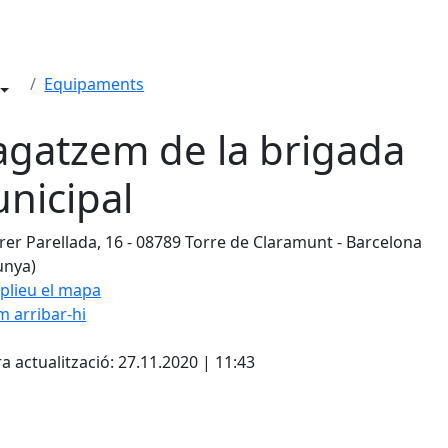
Equipaments
gatzem de la brigada
nicipal
rer Parellada, 16 - 08789 Torre de Claramunt - Barcelona
unya)
plieu el mapa
 arribar-hi
Leaflet
| ©
OpenStreetMap
con
cebook
X
a actualització: 27.11.2020 | 11:43