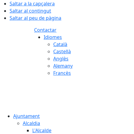
Saltar a la capçalera
Saltar al contingut
Saltar al peu de pàgina
Contactar
Idiomes
Català
Castellà
Anglès
Alemany
Francès
06.08.2026 | 20:56
Ajuntament
Alcaldia
L'Alcalde