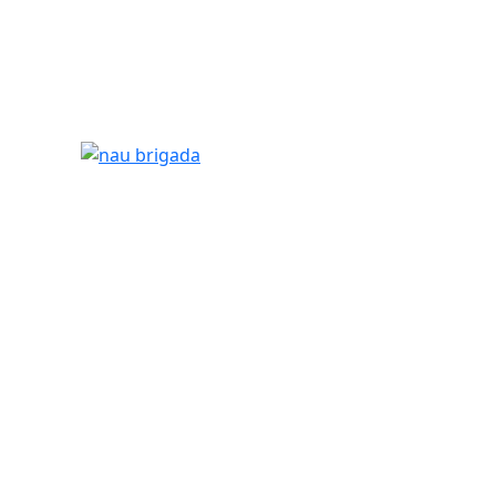
nau brigada
tributors