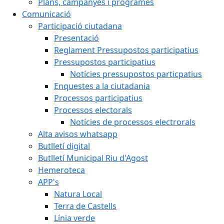
Plans, campanyes i programes
Comunicació
Participació ciutadana
Presentació
Reglament Pressupostos participatius
Pressupostos participatius
Notícies pressupostos particpatius
Enquestes a la ciutadania
Processos participatius
Processos electorals
Notícies de processos electrorals
Alta avisos whatsapp
Butlletí digital
Butlletí Municipal Riu d'Agost
Hemeroteca
APP's
Natura Local
Terra de Castells
Línia verde