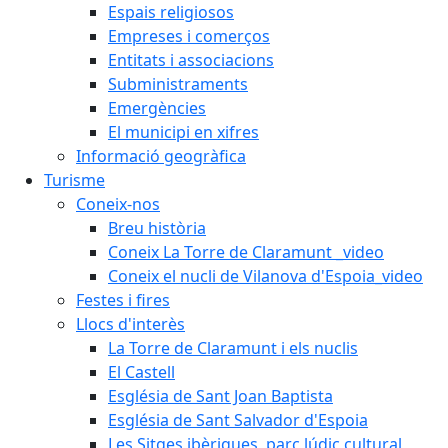
Espais religiosos
Empreses i comerços
Entitats i associacions
Subministraments
Emergències
El municipi en xifres
Informació geogràfica
Turisme
Coneix-nos
Breu història
Coneix La Torre de Claramunt _video
Coneix el nucli de Vilanova d'Espoia_video
Festes i fires
Llocs d'interès
La Torre de Claramunt i els nuclis
El Castell
Església de Sant Joan Baptista
Església de Sant Salvador d'Espoia
Les Sitges ibèriques, parc lúdic cultural