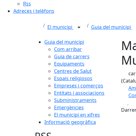
Rss
Adreces i telèfons
El municipi
Guia del municipi
Ma
Guia del municipi
Com arribar
Mu
Guia de carrers
Equipaments
Centres de Salut
car
Espais religiosos
(Catal
Empreses i comerços
Am
Entitats i associacions
Com
Subministraments
Fa
+
Emergències
Darrer
El municipi en xifres
−
Informació geogràfica