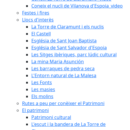
Coneix el nucli de Vilanova d'Espoia_video
Festes i fires
Llocs d'interès
La Torre de Claramunt i els nuclis
El Castell
Església de Sant Joan Baptista
Església de Sant Salvador d'Espoia
Les Sitges ibèriques, parc lúdic cultural
La mina Maria Asunción
Les barraques de pedra seca
L'Entorn natural de La Malesa
Les Fonts
Les masies
Els molins
Rutes a peu per conèixer el Patrimoni
El patrimoni
Patrimoni cultural
L'escut i la bandera de La Torre de