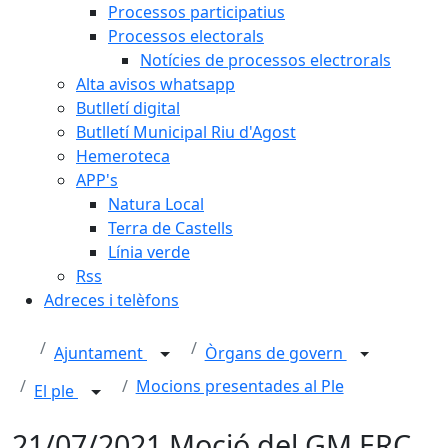
Processos participatius
Processos electorals
Notícies de processos electrorals
Alta avisos whatsapp
Butlletí digital
Butlletí Municipal Riu d'Agost
Hemeroteca
APP's
Natura Local
Terra de Castells
Línia verde
Rss
Adreces i telèfons
Ajuntament
Òrgans de govern
Mocions presentades al Ple
El ple
21/07/2021 Moció del GM ERC