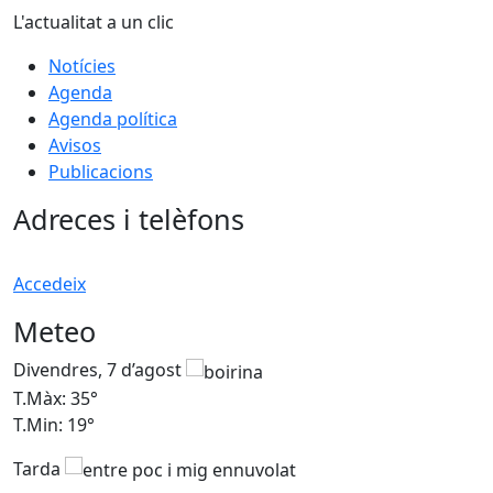
L'actualitat a un clic
Notícies
Agenda
Agenda política
Avisos
Publicacions
Adreces i telèfons
Accedeix
Meteo
Divendres, 7 d’agost
D
T.Màx: 35°
T
T.Min: 19°
T
Tarda
T