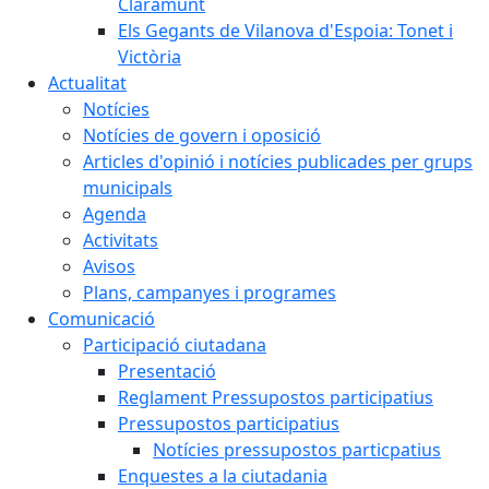
Claramunt
Els Gegants de Vilanova d'Espoia: Tonet i
Victòria
Actualitat
Notícies
Notícies de govern i oposició
Articles d'opinió i notícies publicades per grups
municipals
Agenda
Activitats
Avisos
Plans, campanyes i programes
Comunicació
Participació ciutadana
Presentació
Reglament Pressupostos participatius
Pressupostos participatius
Notícies pressupostos particpatius
Enquestes a la ciutadania