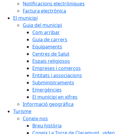
Notificacions electròniques
Factura electrònica
El municipi
Guia del municipi
Com arribar
Guia de carrers
Equipaments
Centres de Salut
Espais religiosos
Empreses i comerços
Entitats i associacions
Subministraments
Emergències
El municipi en xifres
Informació geogràfica
Turisme
Coneix-nos
Breu història
Coneix La Torre de Claramunt _video