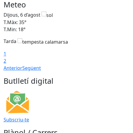
Meteo
Dijous, 6 d’agost
D
T.Màx: 35°
T
T.Min: 18°
T
Tarda
T
1
2
Anterior
Següent
Butlletí digital
Subscriu-te
Plànol / Carrers