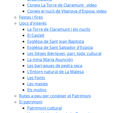
Coneix La Torre de Claramunt _video
Coneix el nucli de Vilanova d'Espoia_video
Festes i fires
Llocs d'interès
La Torre de Claramunt i els nuclis
El Castell
Església de Sant Joan Baptista
Església de Sant Salvador d'Espoia
Les Sitges ibèriques, parc lúdic cultural
La mina Maria Asunción
Les barraques de pedra seca
L'Entorn natural de La Malesa
Les Fonts
Les masies
Els molins
Rutes a peu per conèixer el Patrimoni
El patrimoni
Patrimoni cultural