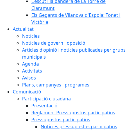
L'escut i la bandera de La Torre de
Claramunt
Els Gegants de Vilanova d'Espoia: Tonet i
Victòria
Actualitat
Notícies
Notícies de govern i oposició
Articles d'opinió i notícies publicades per grups
municipals
Agenda
Activitats
Avisos
Plans, campanyes i programes
Comunicació
Participació ciutadana
Presentació
Reglament Pressupostos participatius
Pressupostos participatius
Notícies pressupostos particpatius