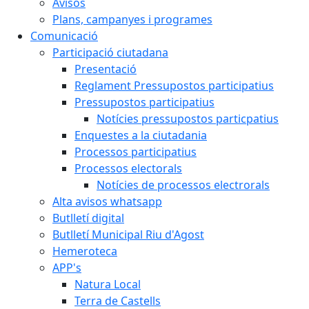
Avisos
Plans, campanyes i programes
Comunicació
Participació ciutadana
Presentació
Reglament Pressupostos participatius
Pressupostos participatius
Notícies pressupostos particpatius
Enquestes a la ciutadania
Processos participatius
Processos electorals
Notícies de processos electrorals
Alta avisos whatsapp
Butlletí digital
Butlletí Municipal Riu d'Agost
Hemeroteca
APP's
Natura Local
Terra de Castells