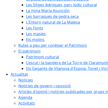
Les Sitges ibèriques, parc lúdic cultural
La mina Maria Asunción
Les barraques de pedra seca
L'Entorn natural de La Malesa
Les Fonts
Les masies
Els molins
Rutes a peu per conèixer el Patrimoni
El patrimoni
Patrimoni cultural
L'escut i la bandera de La Torre de Claramunt
Els Gegants de Vilanova d'Espoia: Tonet i Vict
Actualitat
Notícies
Notícies de govern i oposició
Articles d'opinió i notícies publicades per grups 
Agenda
Activitats