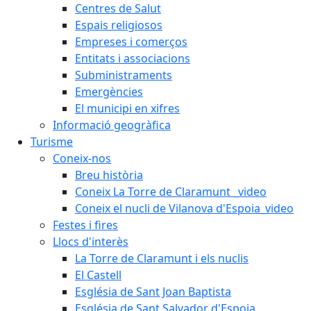
Centres de Salut
Espais religiosos
Empreses i comerços
Entitats i associacions
Subministraments
Emergències
El municipi en xifres
Informació geogràfica
Turisme
Coneix-nos
Breu història
Coneix La Torre de Claramunt _video
Coneix el nucli de Vilanova d'Espoia_video
Festes i fires
Llocs d'interès
La Torre de Claramunt i els nuclis
El Castell
Església de Sant Joan Baptista
Església de Sant Salvador d'Espoia