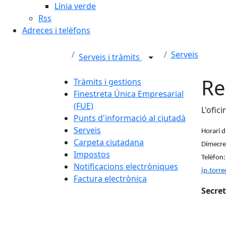
Línia verde
Rss
Adreces i telèfons
Serveis
Serveis i tràmits
Re
Tràmits i gestions
Finestreta Única Empresarial
(FUE)
L'ofici
Punts d'informació al ciutadà
Serveis
Horari d
Carpeta ciutadana
Dimecre
Impostos
Telèfon
Notificacions electròniques
jp.torr
Factura electrònica
Secret