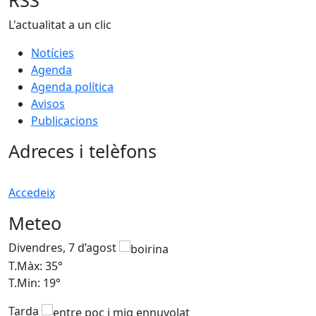
RSS
L'actualitat a un clic
Notícies
Agenda
Agenda política
Avisos
Publicacions
Adreces i telèfons
Accedeix
Meteo
Divendres, 7 d’agost
D
T.Màx: 35°
T
T.Min: 19°
T
Tarda
T