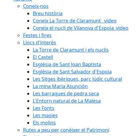
Coneix-nos
Breu història
Coneix La Torre de Claramunt _video
Coneix el nucli de Vilanova d'Espoia_video
Festes i fires
Llocs d'interès
La Torre de Claramunt i els nuclis
El Castell
Església de Sant Joan Baptista
Església de Sant Salvador d'Espoia
Les Sitges ibèriques, parc lúdic cultural
La mina Maria Asunción
Les barraques de pedra seca
L'Entorn natural de La Malesa
Les Fonts
Les masies
Els molins
Rutes a peu per conèixer el Patrimoni