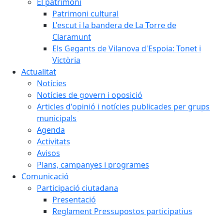
El patrimoni
Patrimoni cultural
L'escut i la bandera de La Torre de
Claramunt
Els Gegants de Vilanova d'Espoia: Tonet i
Victòria
Actualitat
Notícies
Notícies de govern i oposició
Articles d'opinió i notícies publicades per grups
municipals
Agenda
Activitats
Avisos
Plans, campanyes i programes
Comunicació
Participació ciutadana
Presentació
Reglament Pressupostos participatius