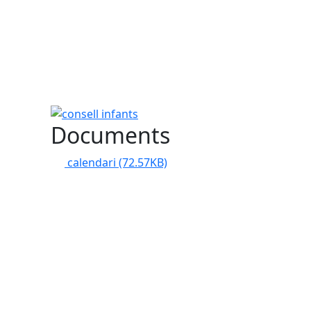
consell infants
Documents
calendari
(72.57KB)