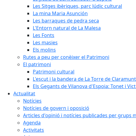
Les Sitges ibèriques, parc lúdic cultural
La mina Maria Asunción
Les barraques de pedra seca
L'Entorn natural de La Malesa
Les Fonts
Les masies
Els molins
Rutes a peu per conèixer el Patrimoni
El patrimoni
Patrimoni cultural
L'escut i la bandera de La Torre de Claramunt
Els Gegants de Vilanova d'Espoia: Tonet i Vict
Actualitat
Notícies
Notícies de govern i oposició
Articles d'opinió i notícies publicades per grups 
Agenda
Activitats