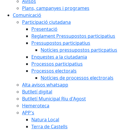
Avisos
Plans, campanyes i programes
Comunicació
Participació ciutadana
Presentació
Reglament Pressupostos participatius
Pressupostos participatius
Notícies pressupostos particpatius
Enquestes a la ciutadania
Processos participatius
Processos electorals
Notícies de processos electrorals
Alta avisos whatsapp
Butlletí digital
Butlletí Municipal Riu d'Agost
Hemeroteca
APP's
Natura Local
Terra de Castells