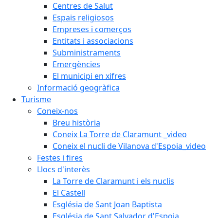
Centres de Salut
Espais religiosos
Empreses i comerços
Entitats i associacions
Subministraments
Emergències
El municipi en xifres
Informació geogràfica
Turisme
Coneix-nos
Breu història
Coneix La Torre de Claramunt _video
Coneix el nucli de Vilanova d'Espoia_video
Festes i fires
Llocs d'interès
La Torre de Claramunt i els nuclis
El Castell
Església de Sant Joan Baptista
Església de Sant Salvador d'Espoia