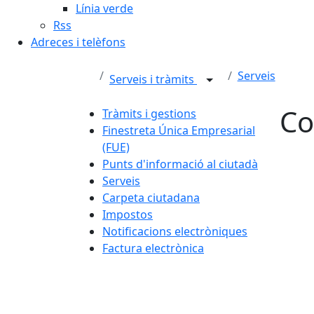
Línia verde
Rss
Adreces i telèfons
Serveis
Serveis i tràmits
Co
Tràmits i gestions
Finestreta Única Empresarial
(FUE)
Punts d'informació al ciutadà
Serveis
Carpeta ciutadana
Impostos
Notificacions electròniques
Factura electrònica