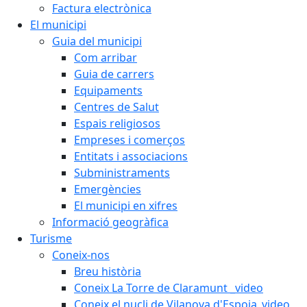
Factura electrònica
El municipi
Guia del municipi
Com arribar
Guia de carrers
Equipaments
Centres de Salut
Espais religiosos
Empreses i comerços
Entitats i associacions
Subministraments
Emergències
El municipi en xifres
Informació geogràfica
Turisme
Coneix-nos
Breu història
Coneix La Torre de Claramunt _video
Coneix el nucli de Vilanova d'Espoia_video