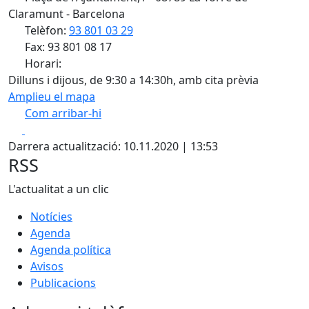
Claramunt - Barcelona
Telèfon:
93 801 03 29
Fax: 93 801 08 17
Horari:
Dilluns i dijous, de 9:30 a 14:30h, amb cita prèvia
Amplieu el mapa
Com arribar-hi
Leaflet
| ©
OpenStreetMap
contributors
Facebook
X
+
Darrera actualització: 10.11.2020 | 13:53
−
RSS
L'actualitat a un clic
Notícies
Agenda
Agenda política
Avisos
Publicacions