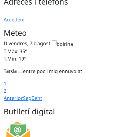
Adreces i telèfons
Accedeix
Meteo
Divendres, 7 d’agost
D
T.Màx: 35°
T
T.Min: 19°
T
Tarda
T
1
2
Anterior
Següent
Butlletí digital