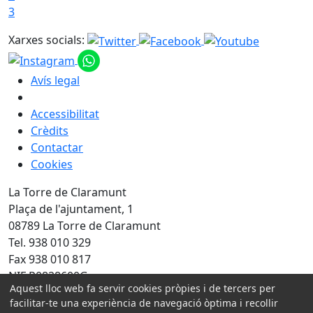
3
Xarxes socials:
Avís legal
Accessibilitat
Crèdits
Contactar
Cookies
La Torre de Claramunt
Plaça de l'ajuntament, 1
08789 La Torre de Claramunt
Tel. 938 010 329
Fax 938 010 817
NIF P0828600G
Aquest lloc web fa servir cookies pròpies i de tercers per
facilitar-te una experiència de navegació òptima i recollir
Amb la col·laboració de: