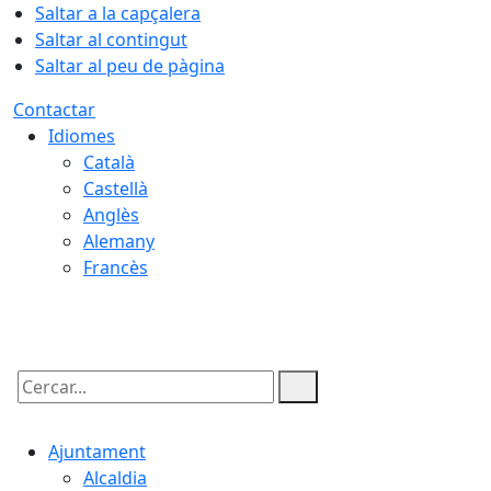
Saltar a la capçalera
Saltar al contingut
Saltar al peu de pàgina
Contactar
Idiomes
Català
Castellà
Anglès
Alemany
Francès
06.08.2026 | 19:44
Cercar:
Ajuntament
Alcaldia