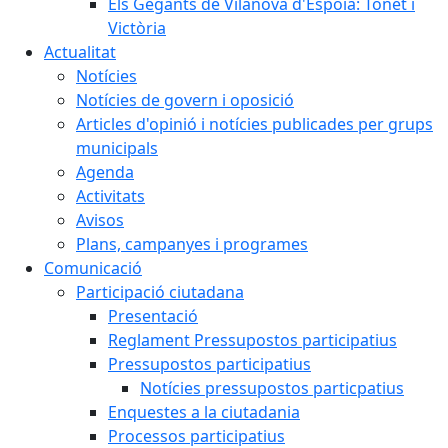
Els Gegants de Vilanova d'Espoia: Tonet i
Victòria
Actualitat
Notícies
Notícies de govern i oposició
Articles d'opinió i notícies publicades per grups
municipals
Agenda
Activitats
Avisos
Plans, campanyes i programes
Comunicació
Participació ciutadana
Presentació
Reglament Pressupostos participatius
Pressupostos participatius
Notícies pressupostos particpatius
Enquestes a la ciutadania
Processos participatius