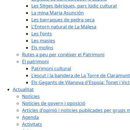
Les Sitges ibèriques, parc lúdic cultural
La mina Maria Asunción
Les barraques de pedra seca
L'Entorn natural de La Malesa
Les Fonts
Les masies
Els molins
Rutes a peu per conèixer el Patrimoni
El patrimoni
Patrimoni cultural
L'escut i la bandera de La Torre de Claramunt
Els Gegants de Vilanova d'Espoia: Tonet i Vict
Actualitat
Notícies
Notícies de govern i oposició
Articles d'opinió i notícies publicades per grups 
Agenda
Activitats