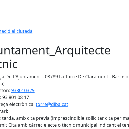
ació al ciutadà
untament_Arquitecte
cnic
ça De L'Ajuntament - 08789 La Torre De Claramunt - Barcel
a)
èfon:
938010329
: 93 801 08 17
eça electrònica:
torre@diba.cat
ari:
s tarda, amb cita prèvia (imprescindible sol·licitar cita per ma
àmit Cita amb càrrec electe o tècnic municipal indicant el te