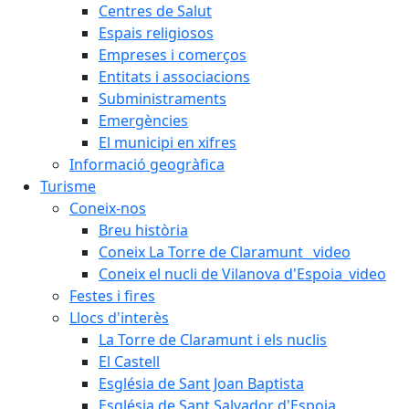
Centres de Salut
Espais religiosos
Empreses i comerços
Entitats i associacions
Subministraments
Emergències
El municipi en xifres
Informació geogràfica
Turisme
Coneix-nos
Breu història
Coneix La Torre de Claramunt _video
Coneix el nucli de Vilanova d'Espoia_video
Festes i fires
Llocs d'interès
La Torre de Claramunt i els nuclis
El Castell
Església de Sant Joan Baptista
Església de Sant Salvador d'Espoia