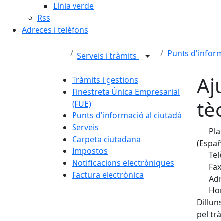
Línia verde
Rss
Adreces i telèfons
Punts d'inform
Serveis i tràmits
Aj
Tràmits i gestions
Finestreta Única Empresarial
tè
(FUE)
Punts d'informació al ciutadà
Serveis
Pla
Carpeta ciutadana
(Españ
Impostos
Tel
Notificacions electròniques
Fax
Factura electrònica
Adr
Hor
Dillun
pel tr