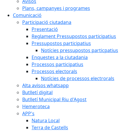
Avisos
Plans, campanyes i programes
Comunicació
Participació ciutadana
Presentació
Reglament Pressupostos participatius
Pressupostos participatius
Notícies pressupostos particpatius
Enquestes a la ciutadania
Processos participatius
Processos electorals
Notícies de processos electrorals
Alta avisos whatsapp
Butlletí digital
Butlletí Municipal Riu d'Agost
Hemeroteca
APP's
Natura Local
Terra de Castells