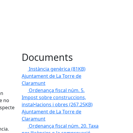
Documents
Instància genèrica
(81KB)
Ajuntament de La Torre de
Claramunt
Ordenança fiscal núm. 5.
en
Impost sobre construccions,
ue no
instal•lacions i obres
(267.25KB)
aspecte
Ajuntament de La Torre de
n
Claramunt
Ordenança fiscal núm. 20. Taxa
ncia.