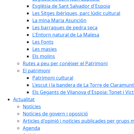
Església de Sant Salvador d'Espoia
Les Sitges ibèriques, parc lúdic cultural
La mina Maria Asunción
Les barraques de pedra seca
L'Entorn natural de La Malesa
Les Fonts
Les masies
Els molins
Rutes a peu per conèixer el Patrimoni
El patrimoni
Patrimoni cultural
L'escut i la bandera de La Torre de Claramunt
Els Gegants de Vilanova d'Espoia: Tonet i Vict
Actualitat
Notícies
Notícies de govern i oposició
Articles d'opinió i notícies publicades per grups 
Agenda