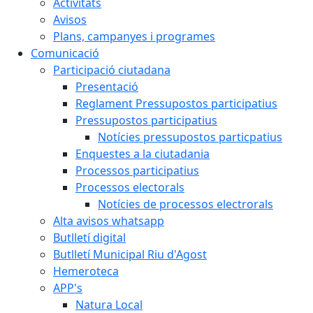
Activitats
Avisos
Plans, campanyes i programes
Comunicació
Participació ciutadana
Presentació
Reglament Pressupostos participatius
Pressupostos participatius
Notícies pressupostos particpatius
Enquestes a la ciutadania
Processos participatius
Processos electorals
Notícies de processos electrorals
Alta avisos whatsapp
Butlletí digital
Butlletí Municipal Riu d'Agost
Hemeroteca
APP's
Natura Local