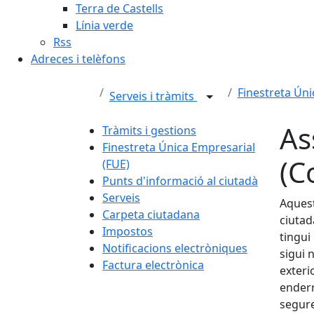
Terra de Castells
Línia verde
Rss
Adreces i telèfons
Finestreta Úni
Serveis i tràmits
As
Tràmits i gestions
Finestreta Única Empresarial
(C
(FUE)
Punts d'informació al ciutadà
Serveis
Aquest
Carpeta ciutadana
ciutad
Impostos
tingui
Notificacions electròniques
sigui 
Factura electrònica
exteri
enderr
segure