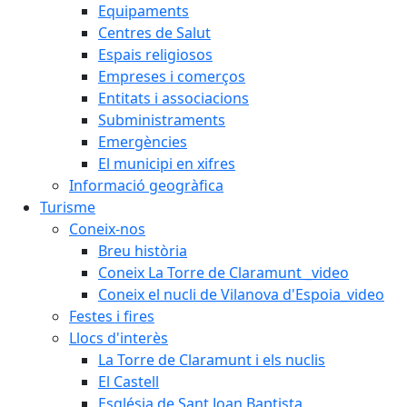
Equipaments
Centres de Salut
Espais religiosos
Empreses i comerços
Entitats i associacions
Subministraments
Emergències
El municipi en xifres
Informació geogràfica
Turisme
Coneix-nos
Breu història
Coneix La Torre de Claramunt _video
Coneix el nucli de Vilanova d'Espoia_video
Festes i fires
Llocs d'interès
La Torre de Claramunt i els nuclis
El Castell
Església de Sant Joan Baptista