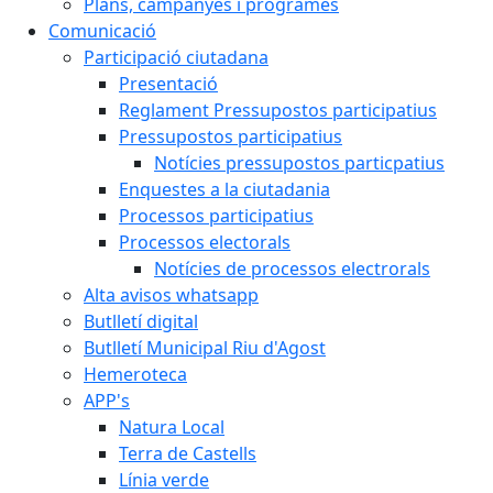
Plans, campanyes i programes
Comunicació
Participació ciutadana
Presentació
Reglament Pressupostos participatius
Pressupostos participatius
Notícies pressupostos particpatius
Enquestes a la ciutadania
Processos participatius
Processos electorals
Notícies de processos electrorals
Alta avisos whatsapp
Butlletí digital
Butlletí Municipal Riu d'Agost
Hemeroteca
APP's
Natura Local
Terra de Castells
Línia verde