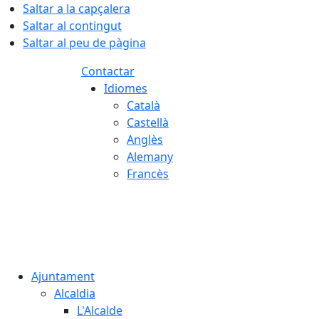
Saltar a la capçalera
Saltar al contingut
Saltar al peu de pàgina
Contactar
Idiomes
Català
Castellà
Anglès
Alemany
Francès
08.08.2026 | 11:25
Ajuntament
Alcaldia
L'Alcalde