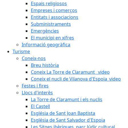
Espais religiosos
Empreses i comerços
Entitats i associacions
Subministraments
Emergències
El municipi en xifres
Informació geogràfica
Turisme
Coneix-nos
Breu història
Coneix La Torre de Claramunt _video
Coneix el nucli de Vilanova d'Espoia_video
Festes i fires
Llocs d'interès
La Torre de Claramunt i els nuclis
El Castell
Església de Sant Joan Baptista
Església de Sant Salvador d'Espoia
Les Sitges ibèriques, parc lúdic cultural