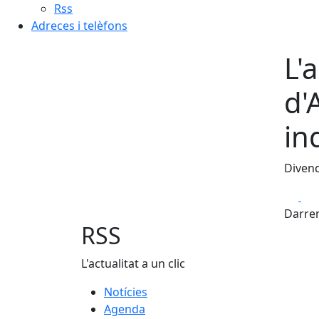
Rss
Adreces i telèfons
L'
d'
in
Divend
Fa
Darrer
RSS
L'actualitat a un clic
Notícies
Agenda