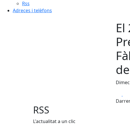
Rss
Adreces i telèfons
El
Pr
Fà
de
Dimecr
Fa
Darrer
RSS
L'actualitat a un clic