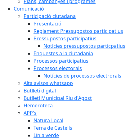
Plans, campanyes i programes
Comunicació
Participació ciutadana
Presentació
Reglament Pressupostos participatius
Pressupostos participatius
Notícies pressupostos particpatius
Enquestes a la ciutadania
Processos participatius
Processos electorals
Notícies de processos electrorals
Alta avisos whatsapp
Butlletí digital
Butlletí Municipal Riu d'Agost
Hemeroteca
APP's
Natura Local
Terra de Castells
Línia verde