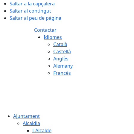
Saltar a la capçalera
Saltar al contingut
Saltar al peu de pàgina
Contactar
Idiomes
Català
Castellà
Anglès
Alemany
Francès
08.08.2026 | 09:19
Ajuntament
Alcaldia
L'Alcalde