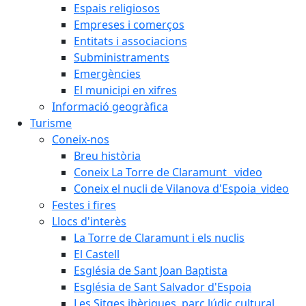
Espais religiosos
Empreses i comerços
Entitats i associacions
Subministraments
Emergències
El municipi en xifres
Informació geogràfica
Turisme
Coneix-nos
Breu història
Coneix La Torre de Claramunt _video
Coneix el nucli de Vilanova d'Espoia_video
Festes i fires
Llocs d'interès
La Torre de Claramunt i els nuclis
El Castell
Església de Sant Joan Baptista
Església de Sant Salvador d'Espoia
Les Sitges ibèriques, parc lúdic cultural