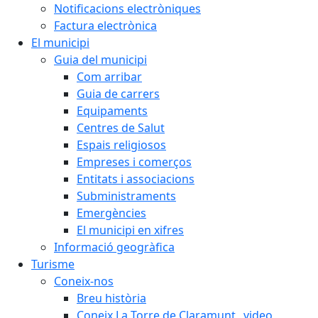
Notificacions electròniques
Factura electrònica
El municipi
Guia del municipi
Com arribar
Guia de carrers
Equipaments
Centres de Salut
Espais religiosos
Empreses i comerços
Entitats i associacions
Subministraments
Emergències
El municipi en xifres
Informació geogràfica
Turisme
Coneix-nos
Breu història
Coneix La Torre de Claramunt _video