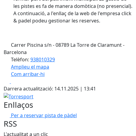
les pistes es fa de manera domòtica (no presencial).
A continuació, a l'enllaç de la web de l'empresa click
& padel podeu gestionar les reserves.
Carrer Piscina s/n - 08789 La Torre de Claramunt -
Barcelona
Telèfon:
938010329
Amplieu el mapa
Com arribar-hi
Leaflet
| ©
OpenStreetMap
contributors
Facebook
X
+
Darrera actualització: 14.11.2025 | 13:41
−
Torresport
Enllaços
Per a reservar pista de pàdel
RSS
L'actualitat a un clic