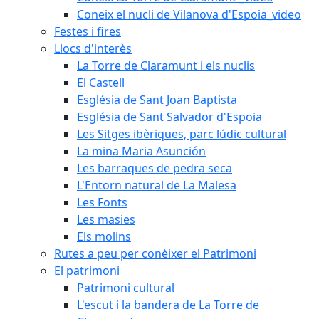
Coneix el nucli de Vilanova d'Espoia_video
Festes i fires
Llocs d'interès
La Torre de Claramunt i els nuclis
El Castell
Església de Sant Joan Baptista
Església de Sant Salvador d'Espoia
Les Sitges ibèriques, parc lúdic cultural
La mina Maria Asunción
Les barraques de pedra seca
L'Entorn natural de La Malesa
Les Fonts
Les masies
Els molins
Rutes a peu per conèixer el Patrimoni
El patrimoni
Patrimoni cultural
L'escut i la bandera de La Torre de