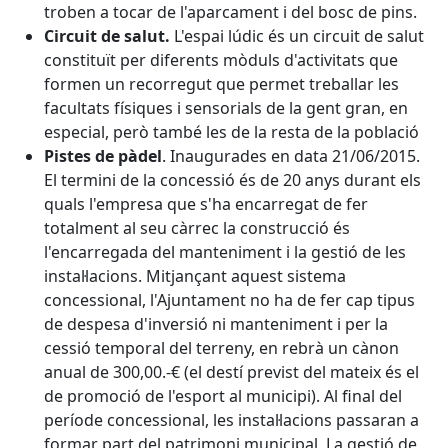
troben a tocar de l'aparcament i del bosc de pins.
Circuit de salut.
L'espai lúdic és un circuit de salut
constituït per diferents mòduls d'activitats que
formen un recorregut que permet treballar les
facultats físiques i sensorials de la gent gran, en
especial, però també les de la resta de la població
Pistes de pàdel
. Inaugurades en data 21/06/2015.
El termini de la concessió és de 20 anys durant els
quals l'empresa que s'ha encarregat de fer
totalment al seu càrrec la construcció és
l'encarregada del manteniment i la gestió de les
instal·lacions. Mitjançant aquest sistema
concessional, l'Ajuntament no ha de fer cap tipus
de despesa d'inversió ni manteniment i per la
cessió temporal del terreny, en rebrà un cànon
anual de 300,00.-€ (el destí previst del mateix és el
de promoció de l'esport al municipi). Al final del
període concessional, les instal·lacions passaran a
formar part del patrimoni municipal. La gestió de