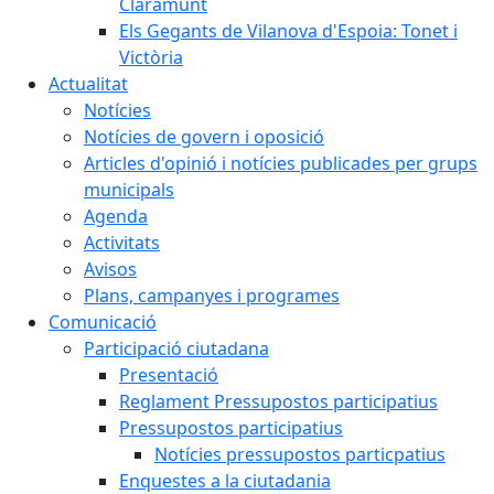
Claramunt
Els Gegants de Vilanova d'Espoia: Tonet i
Victòria
Actualitat
Notícies
Notícies de govern i oposició
Articles d'opinió i notícies publicades per grups
municipals
Agenda
Activitats
Avisos
Plans, campanyes i programes
Comunicació
Participació ciutadana
Presentació
Reglament Pressupostos participatius
Pressupostos participatius
Notícies pressupostos particpatius
Enquestes a la ciutadania