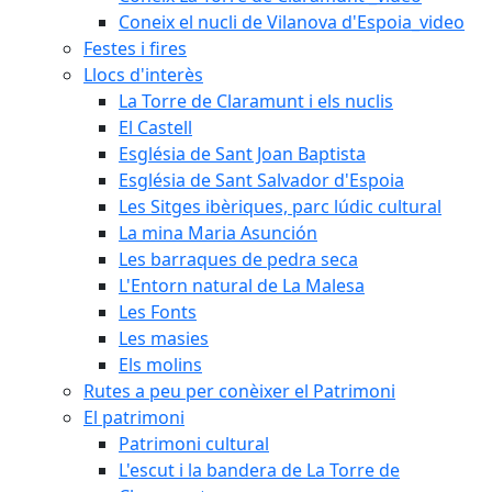
Coneix el nucli de Vilanova d'Espoia_video
Festes i fires
Llocs d'interès
La Torre de Claramunt i els nuclis
El Castell
Església de Sant Joan Baptista
Església de Sant Salvador d'Espoia
Les Sitges ibèriques, parc lúdic cultural
La mina Maria Asunción
Les barraques de pedra seca
L'Entorn natural de La Malesa
Les Fonts
Les masies
Els molins
Rutes a peu per conèixer el Patrimoni
El patrimoni
Patrimoni cultural
L'escut i la bandera de La Torre de