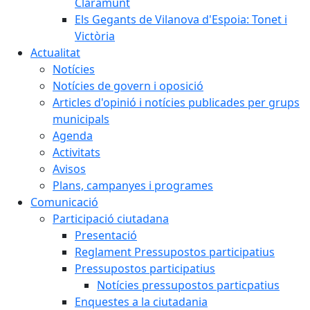
Claramunt
Els Gegants de Vilanova d'Espoia: Tonet i
Victòria
Actualitat
Notícies
Notícies de govern i oposició
Articles d'opinió i notícies publicades per grups
municipals
Agenda
Activitats
Avisos
Plans, campanyes i programes
Comunicació
Participació ciutadana
Presentació
Reglament Pressupostos participatius
Pressupostos participatius
Notícies pressupostos particpatius
Enquestes a la ciutadania