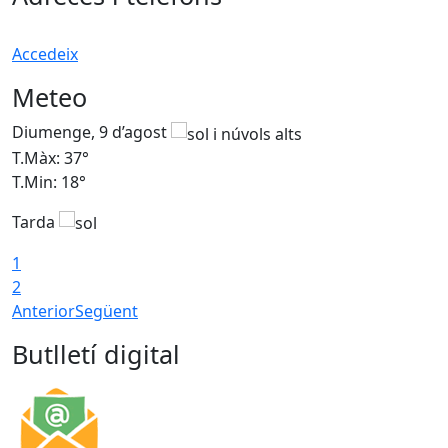
Accedeix
Meteo
Diumenge, 9 d’agost
D
T.Màx: 37°
T
T.Min: 18°
T
Tarda
T
1
2
Anterior
Següent
Butlletí digital