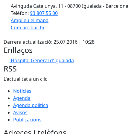
Avinguda Catalunya, 11 - 08700 Igualada - Barcelona
Telèfon:
93 807 55 00
Amplieu el mapa
Com arribar-hi
Leaflet
| ©
OpenStreetMap
contributors
Facebook
X
+
Darrera actualització: 25.07.2016 | 10:28
−
Enllaços
Hospital General d'Igualada
RSS
L'actualitat a un clic
Notícies
Agenda
Agenda política
Avisos
Publicacions
Adreces i telèfons