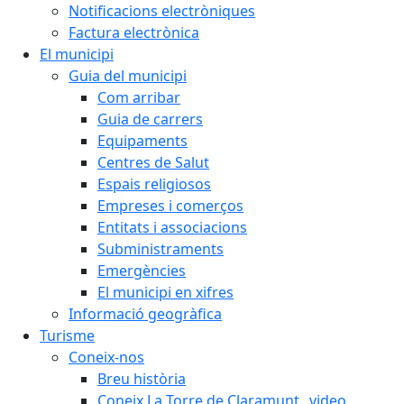
Notificacions electròniques
Factura electrònica
El municipi
Guia del municipi
Com arribar
Guia de carrers
Equipaments
Centres de Salut
Espais religiosos
Empreses i comerços
Entitats i associacions
Subministraments
Emergències
El municipi en xifres
Informació geogràfica
Turisme
Coneix-nos
Breu història
Coneix La Torre de Claramunt _video