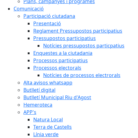
Plans, campanyes i programes
Comunicació
Participació ciutadana
Presentació
Reglament Pressupostos participatius
Pressupostos participatius
Notícies pressupostos particpatius
Enquestes a la ciutadania
Processos participatius
Processos electorals
Notícies de processos electrorals
Alta avisos whatsapp
Butlletí digital
Butlletí Municipal Riu d'Agost
Hemeroteca
APP's
Natura Local
Terra de Castells
Línia verde