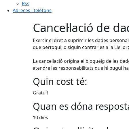
Rss
Adreces i telèfons
Cancel·lació de d
Exercir el dret a suprimir les dades person
que pertoqui, o siguin contràries a la Llei o
La cancel·lació origina el bloqueig de les da
atendre les responsabilitats que hi pugui ha
Quin cost té:
Gratuït
Quan es dóna respost
10 dies