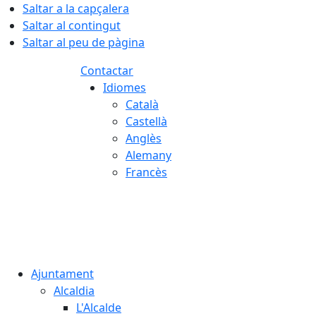
Saltar a la capçalera
Saltar al contingut
Saltar al peu de pàgina
Contactar
Idiomes
Català
Castellà
Anglès
Alemany
Francès
09.08.2026 | 09:20
Ajuntament
Alcaldia
L'Alcalde