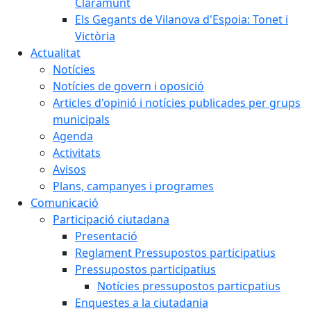
Claramunt
Els Gegants de Vilanova d'Espoia: Tonet i
Victòria
Actualitat
Notícies
Notícies de govern i oposició
Articles d'opinió i notícies publicades per grups
municipals
Agenda
Activitats
Avisos
Plans, campanyes i programes
Comunicació
Participació ciutadana
Presentació
Reglament Pressupostos participatius
Pressupostos participatius
Notícies pressupostos particpatius
Enquestes a la ciutadania