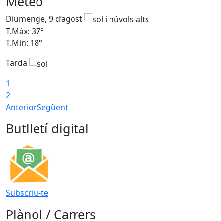
Meteo
Diumenge, 9 d’agost
D
T.Màx: 37°
T
T.Min: 18°
T
Tarda
T
1
2
Anterior
Següent
Butlletí digital
Subscriu-te
Plànol / Carrers