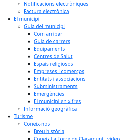
Notificacions electròniques
Factura electrònica
El municipi
Guia del municipi
Com arribar
Guia de carrers
Equipaments
Centres de Salut
Espais religiosos
Empreses i comerços
Entitats i associacions
Subministraments
Emergències
El municipi en xifres
Informació geogràfica
Turisme
Coneix-nos
Breu història
Coneix La Torre de Claramunt _video