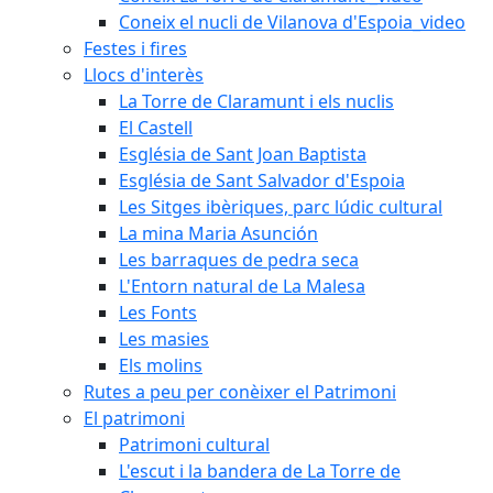
Coneix el nucli de Vilanova d'Espoia_video
Festes i fires
Llocs d'interès
La Torre de Claramunt i els nuclis
El Castell
Església de Sant Joan Baptista
Església de Sant Salvador d'Espoia
Les Sitges ibèriques, parc lúdic cultural
La mina Maria Asunción
Les barraques de pedra seca
L'Entorn natural de La Malesa
Les Fonts
Les masies
Els molins
Rutes a peu per conèixer el Patrimoni
El patrimoni
Patrimoni cultural
L'escut i la bandera de La Torre de