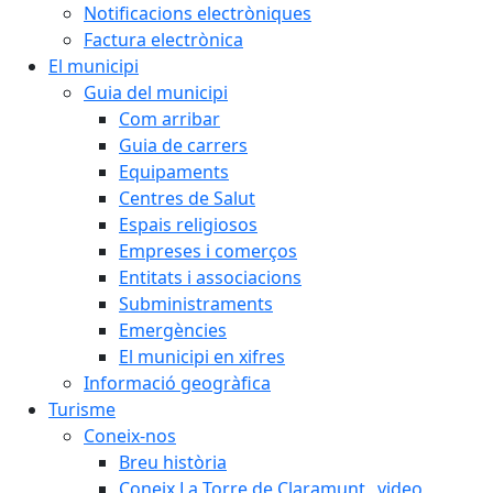
Notificacions electròniques
Factura electrònica
El municipi
Guia del municipi
Com arribar
Guia de carrers
Equipaments
Centres de Salut
Espais religiosos
Empreses i comerços
Entitats i associacions
Subministraments
Emergències
El municipi en xifres
Informació geogràfica
Turisme
Coneix-nos
Breu història
Coneix La Torre de Claramunt _video