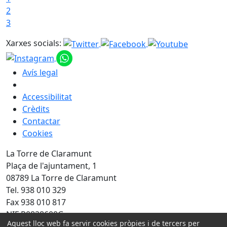
2
3
Xarxes socials:
Avís legal
Accessibilitat
Crèdits
Contactar
Cookies
La Torre de Claramunt
Plaça de l'ajuntament, 1
08789 La Torre de Claramunt
Tel. 938 010 329
Fax 938 010 817
NIF P0828600G
Aquest lloc web fa servir cookies pròpies i de tercers per