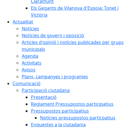
Claramunt
Els Gegants de Vilanova d'Espoia: Tonet i
Victòria
Actualitat
Notícies
Notícies de govern i oposició
Articles d'opinió i notícies publicades per grups
municipals
Agenda
Activitats
Avisos
Plans, campanyes i programes
Comunicació
Participació ciutadana
Presentació
Reglament Pressupostos participatius
Pressupostos participatius
Notícies pressupostos particpatius
Enquestes a la ciutadania