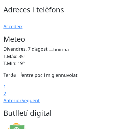
Adreces i telèfons
Accedeix
Meteo
Divendres, 7 d’agost
D
T.Màx: 35°
T
T.Min: 19°
T
Tarda
T
1
2
Anterior
Següent
Butlletí digital