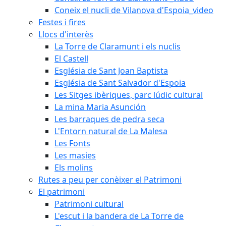
Coneix el nucli de Vilanova d'Espoia_video
Festes i fires
Llocs d'interès
La Torre de Claramunt i els nuclis
El Castell
Església de Sant Joan Baptista
Església de Sant Salvador d'Espoia
Les Sitges ibèriques, parc lúdic cultural
La mina Maria Asunción
Les barraques de pedra seca
L'Entorn natural de La Malesa
Les Fonts
Les masies
Els molins
Rutes a peu per conèixer el Patrimoni
El patrimoni
Patrimoni cultural
L'escut i la bandera de La Torre de