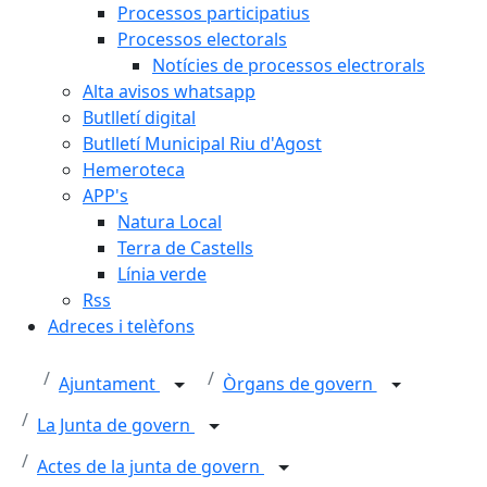
Processos participatius
Processos electorals
Notícies de processos electrorals
Alta avisos whatsapp
Butlletí digital
Butlletí Municipal Riu d'Agost
Hemeroteca
APP's
Natura Local
Terra de Castells
Línia verde
Rss
Adreces i telèfons
Ajuntament
Òrgans de govern
La Junta de govern
Actes de la junta de govern