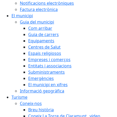
Notificacions electròniques
Factura electrònica
El municipi
Guia del municipi
Com arribar
Guia de carrers
Equipaments
Centres de Salut
Espais religiosos
Empreses i comerços
Entitats i associacions
Subministraments
Emergències
El municipi en xifres
Informació geogràfica
Turisme
Coneix-nos
Breu història
Coneix La Torre de Claramunt _video