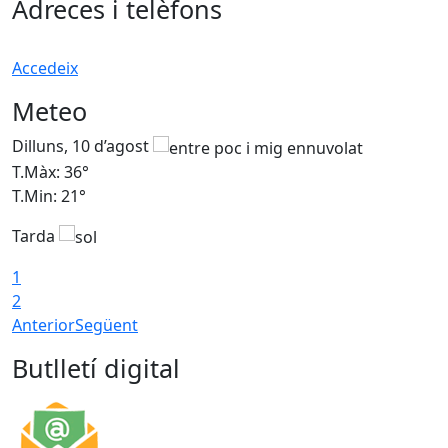
Adreces i telèfons
Accedeix
Meteo
Dilluns, 10 d’agost
D
T.Màx: 36°
T
T.Min: 21°
T
Tarda
T
1
2
Anterior
Següent
Butlletí digital