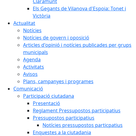
Claramunt
Els Gegants de Vilanova d'Espoia: Tonet i
Victòria
Actualitat
Notícies
Notícies de govern i oposició
Articles d'opinió i notícies publicades per grups
municipals
Agenda
Activitats
Avisos
Plans, campanyes i programes
Comunicació
Participació ciutadana
Presentació
Reglament Pressupostos participatius
Pressupostos participatius
Notícies pressupostos particpatius
Enquestes a la ciutadania