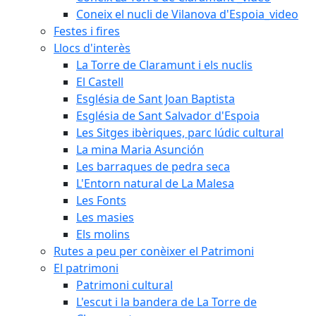
Coneix el nucli de Vilanova d'Espoia_video
Festes i fires
Llocs d'interès
La Torre de Claramunt i els nuclis
El Castell
Església de Sant Joan Baptista
Església de Sant Salvador d'Espoia
Les Sitges ibèriques, parc lúdic cultural
La mina Maria Asunción
Les barraques de pedra seca
L'Entorn natural de La Malesa
Les Fonts
Les masies
Els molins
Rutes a peu per conèixer el Patrimoni
El patrimoni
Patrimoni cultural
L'escut i la bandera de La Torre de