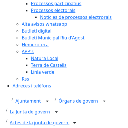
Processos participatius
Processos electorals
Notícies de processos electrorals
Alta avisos whatsapp
Butlletí digital
Butlletí Municipal Riu d'Agost
Hemeroteca
APP's
Natura Local
Terra de Castells
Línia verde
Rss
Adreces i telèfons
Ajuntament
Òrgans de govern
La Junta de govern
Actes de la junta de govern