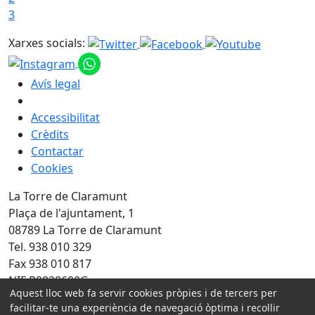
3
Xarxes socials:
Avís legal
Accessibilitat
Crèdits
Contactar
Cookies
La Torre de Claramunt
Plaça de l'ajuntament, 1
08789 La Torre de Claramunt
Tel. 938 010 329
Fax 938 010 817
NIF P0828600G
Aquest lloc web fa servir cookies pròpies i de tercers per
facilitar-te una experiència de navegació òptima i recollir
Amb la col·laboració de: