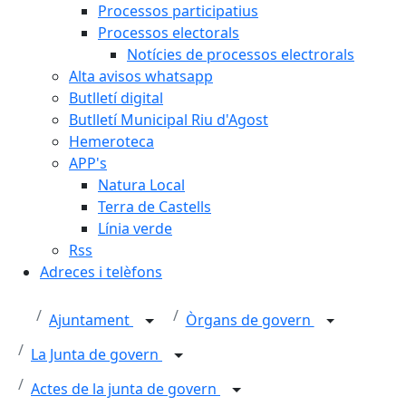
Processos participatius
Processos electorals
Notícies de processos electrorals
Alta avisos whatsapp
Butlletí digital
Butlletí Municipal Riu d'Agost
Hemeroteca
APP's
Natura Local
Terra de Castells
Línia verde
Rss
Adreces i telèfons
Ajuntament
Òrgans de govern
La Junta de govern
Actes de la junta de govern