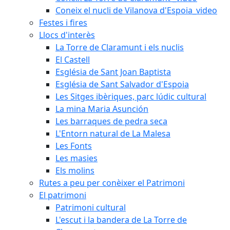
Coneix el nucli de Vilanova d'Espoia_video
Festes i fires
Llocs d'interès
La Torre de Claramunt i els nuclis
El Castell
Església de Sant Joan Baptista
Església de Sant Salvador d'Espoia
Les Sitges ibèriques, parc lúdic cultural
La mina Maria Asunción
Les barraques de pedra seca
L'Entorn natural de La Malesa
Les Fonts
Les masies
Els molins
Rutes a peu per conèixer el Patrimoni
El patrimoni
Patrimoni cultural
L'escut i la bandera de La Torre de