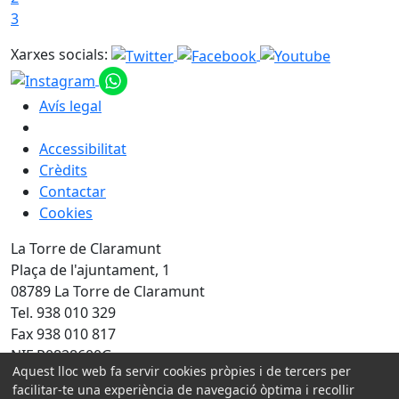
3
Xarxes socials:
Avís legal
Accessibilitat
Crèdits
Contactar
Cookies
La Torre de Claramunt
Plaça de l'ajuntament, 1
08789 La Torre de Claramunt
Tel. 938 010 329
Fax 938 010 817
NIF P0828600G
Aquest lloc web fa servir cookies pròpies i de tercers per
facilitar-te una experiència de navegació òptima i recollir
Amb la col·laboració de: