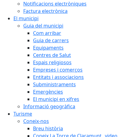
Notificacions electròniques
Factura electrònica
El municipi
Guia del municipi
Com arribar
Guia de carrers
Equipaments
Centres de Salut
Espais religiosos
Empreses i comerços
Entitats i associacions
Subministraments
Emergències
El municipi en xifres
Informació geogràfica
Turisme
Coneix-nos
Breu història
Coneix La Torre de Claramunt _video