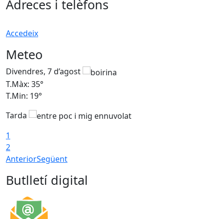
Adreces i telèfons
Accedeix
Meteo
Divendres, 7 d’agost
D
T.Màx: 35°
T
T.Min: 19°
T
Tarda
T
1
2
Anterior
Següent
Butlletí digital