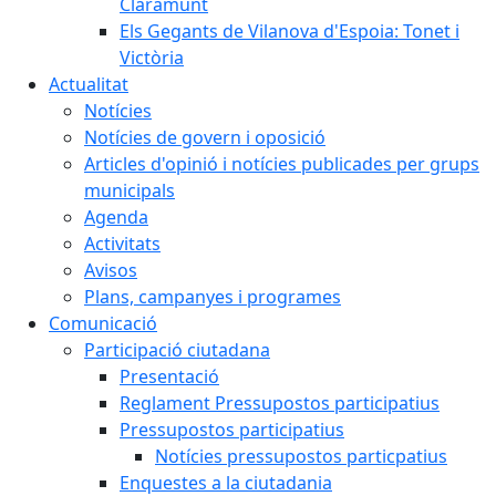
Claramunt
Els Gegants de Vilanova d'Espoia: Tonet i
Victòria
Actualitat
Notícies
Notícies de govern i oposició
Articles d'opinió i notícies publicades per grups
municipals
Agenda
Activitats
Avisos
Plans, campanyes i programes
Comunicació
Participació ciutadana
Presentació
Reglament Pressupostos participatius
Pressupostos participatius
Notícies pressupostos particpatius
Enquestes a la ciutadania