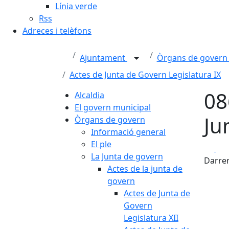
Línia verde
Rss
Adreces i telèfons
Ajuntament
Òrgans de gover
Actes de Junta de Govern Legislatura IX
08
Alcaldia
El govern municipal
Ju
Òrgans de govern
Informació general
El ple
Fa
La Junta de govern
Darrer
Actes de la junta de
govern
Actes de Junta de
Govern
Legislatura XII