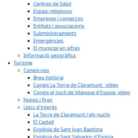
Centres de Salut
Espais religiosos
Empreses i comerços
Entitats i associacions
Subministraments
Emergències
El municipi en xifres
Informació geogràfica
Turisme
Coneix-nos
Breu història
Coneix La Torre de Claramunt _video
Coneix el nucli de Vilanova d'Espoia_video
Festes i fires
Llocs d'interès
La Torre de Claramunt i els nuclis
El Castell
Església de Sant Joan Baptista
Església de Sant Salvador d'Espoia