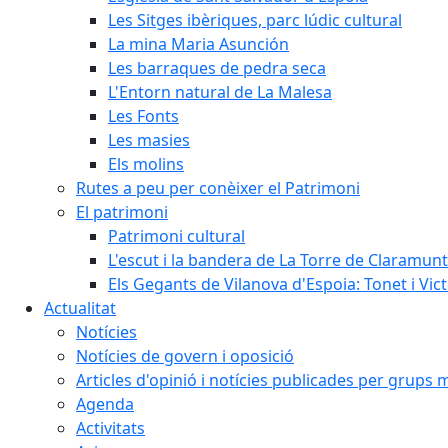
Les Sitges ibèriques, parc lúdic cultural
La mina Maria Asunción
Les barraques de pedra seca
L'Entorn natural de La Malesa
Les Fonts
Les masies
Els molins
Rutes a peu per conèixer el Patrimoni
El patrimoni
Patrimoni cultural
L'escut i la bandera de La Torre de Claramunt
Els Gegants de Vilanova d'Espoia: Tonet i Vict
Actualitat
Notícies
Notícies de govern i oposició
Articles d'opinió i notícies publicades per grups 
Agenda
Activitats