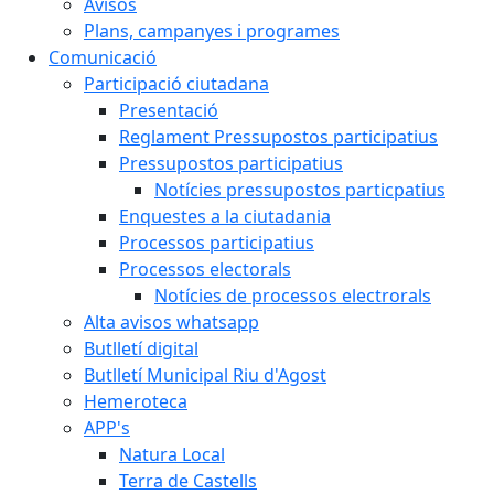
Avisos
Plans, campanyes i programes
Comunicació
Participació ciutadana
Presentació
Reglament Pressupostos participatius
Pressupostos participatius
Notícies pressupostos particpatius
Enquestes a la ciutadania
Processos participatius
Processos electorals
Notícies de processos electrorals
Alta avisos whatsapp
Butlletí digital
Butlletí Municipal Riu d'Agost
Hemeroteca
APP's
Natura Local
Terra de Castells