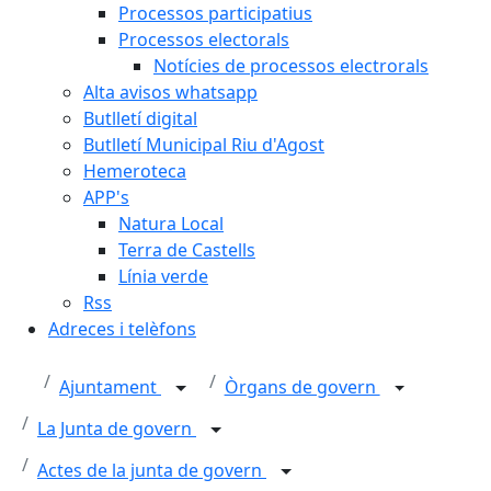
Processos participatius
Processos electorals
Notícies de processos electrorals
Alta avisos whatsapp
Butlletí digital
Butlletí Municipal Riu d'Agost
Hemeroteca
APP's
Natura Local
Terra de Castells
Línia verde
Rss
Adreces i telèfons
Ajuntament
Òrgans de govern
La Junta de govern
Actes de la junta de govern