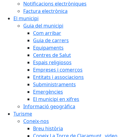
Notificacions electròniques
Factura electrònica
El municipi
Guia del municipi
Com arribar
Guia de carrers
Equipaments
Centres de Salut
Espais religiosos
Empreses i comerços
Entitats i associacions
Subministraments
Emergències
El municipi en xifres
Informació geogràfica
Turisme
Coneix-nos
Breu història
Coneix La Torre de Claramunt _video