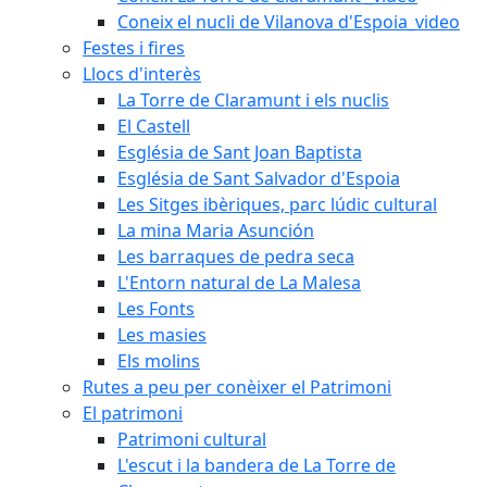
Coneix el nucli de Vilanova d'Espoia_video
Festes i fires
Llocs d'interès
La Torre de Claramunt i els nuclis
El Castell
Església de Sant Joan Baptista
Església de Sant Salvador d'Espoia
Les Sitges ibèriques, parc lúdic cultural
La mina Maria Asunción
Les barraques de pedra seca
L'Entorn natural de La Malesa
Les Fonts
Les masies
Els molins
Rutes a peu per conèixer el Patrimoni
El patrimoni
Patrimoni cultural
L'escut i la bandera de La Torre de