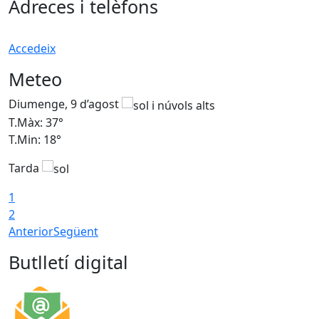
Adreces i telèfons
Accedeix
Meteo
Diumenge, 9 d’agost
D
T.Màx: 37°
T
T.Min: 18°
T
Tarda
T
1
2
Anterior
Següent
Butlletí digital