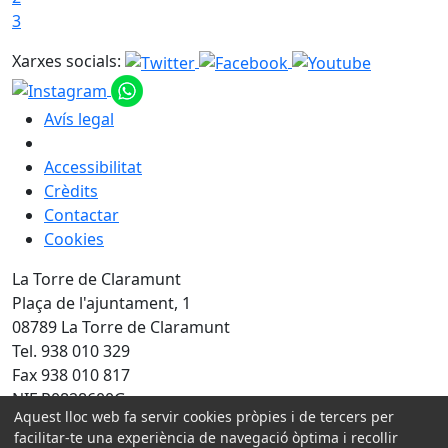
3
Xarxes socials:
Avís legal
Accessibilitat
Crèdits
Contactar
Cookies
La Torre de Claramunt
Plaça de l'ajuntament, 1
08789 La Torre de Claramunt
Tel. 938 010 329
Fax 938 010 817
NIF P0828600G
Aquest lloc web fa servir cookies pròpies i de tercers per
facilitar-te una experiència de navegació òptima i recollir
Amb la col·laboració de: