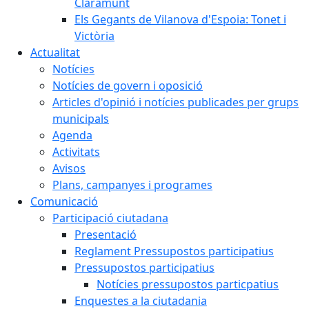
Claramunt
Els Gegants de Vilanova d'Espoia: Tonet i
Victòria
Actualitat
Notícies
Notícies de govern i oposició
Articles d'opinió i notícies publicades per grups
municipals
Agenda
Activitats
Avisos
Plans, campanyes i programes
Comunicació
Participació ciutadana
Presentació
Reglament Pressupostos participatius
Pressupostos participatius
Notícies pressupostos particpatius
Enquestes a la ciutadania