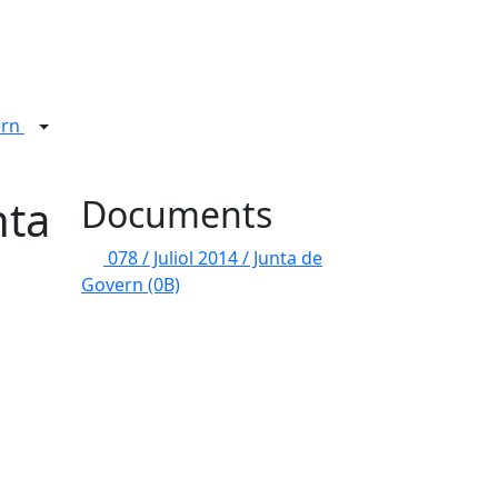
ern
nta
Documents
078 / Juliol 2014 / Junta de
Govern
(0B)