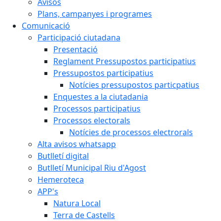
Avisos
Plans, campanyes i programes
Comunicació
Participació ciutadana
Presentació
Reglament Pressupostos participatius
Pressupostos participatius
Notícies pressupostos particpatius
Enquestes a la ciutadania
Processos participatius
Processos electorals
Notícies de processos electrorals
Alta avisos whatsapp
Butlletí digital
Butlletí Municipal Riu d'Agost
Hemeroteca
APP's
Natura Local
Terra de Castells