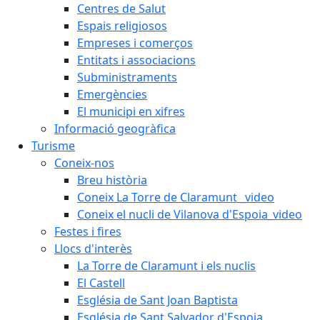
Centres de Salut
Espais religiosos
Empreses i comerços
Entitats i associacions
Subministraments
Emergències
El municipi en xifres
Informació geogràfica
Turisme
Coneix-nos
Breu història
Coneix La Torre de Claramunt _video
Coneix el nucli de Vilanova d'Espoia_video
Festes i fires
Llocs d'interès
La Torre de Claramunt i els nuclis
El Castell
Església de Sant Joan Baptista
Església de Sant Salvador d'Espoia