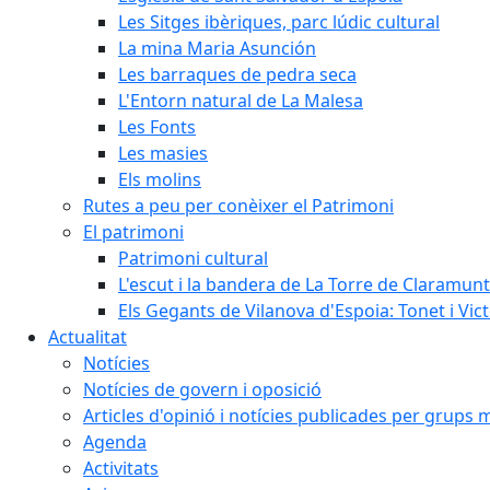
Les Sitges ibèriques, parc lúdic cultural
La mina Maria Asunción
Les barraques de pedra seca
L'Entorn natural de La Malesa
Les Fonts
Les masies
Els molins
Rutes a peu per conèixer el Patrimoni
El patrimoni
Patrimoni cultural
L'escut i la bandera de La Torre de Claramunt
Els Gegants de Vilanova d'Espoia: Tonet i Vict
Actualitat
Notícies
Notícies de govern i oposició
Articles d'opinió i notícies publicades per grups 
Agenda
Activitats