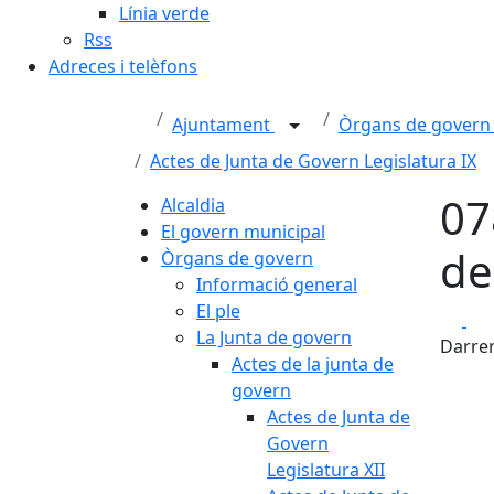
Línia verde
Rss
Adreces i telèfons
Ajuntament
Òrgans de gover
Actes de Junta de Govern Legislatura IX
07
Alcaldia
El govern municipal
de
Òrgans de govern
Informació general
El ple
Fa
La Junta de govern
Darrer
Actes de la junta de
govern
Actes de Junta de
Govern
Legislatura XII