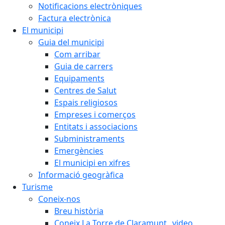
Notificacions electròniques
Factura electrònica
El municipi
Guia del municipi
Com arribar
Guia de carrers
Equipaments
Centres de Salut
Espais religiosos
Empreses i comerços
Entitats i associacions
Subministraments
Emergències
El municipi en xifres
Informació geogràfica
Turisme
Coneix-nos
Breu història
Coneix La Torre de Claramunt _video