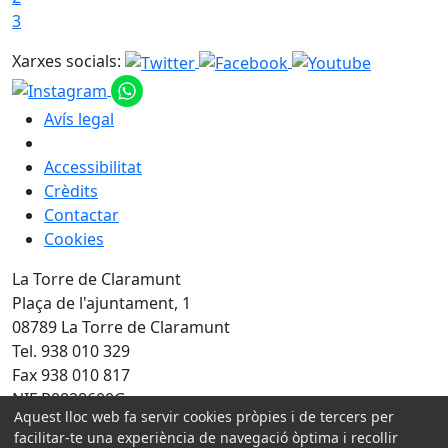
3
Xarxes socials:
Avís legal
Accessibilitat
Crèdits
Contactar
Cookies
La Torre de Claramunt
Plaça de l'ajuntament, 1
08789 La Torre de Claramunt
Tel. 938 010 329
Fax 938 010 817
NIF P0828600G
Aquest lloc web fa servir cookies pròpies i de tercers per
facilitar-te una experiència de navegació òptima i recollir
Amb la col·laboració de: