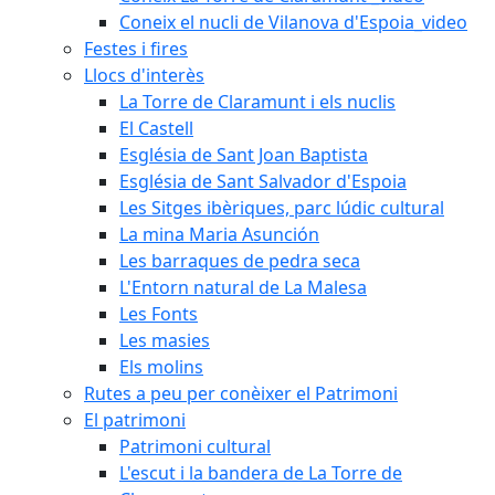
Coneix el nucli de Vilanova d'Espoia_video
Festes i fires
Llocs d'interès
La Torre de Claramunt i els nuclis
El Castell
Església de Sant Joan Baptista
Església de Sant Salvador d'Espoia
Les Sitges ibèriques, parc lúdic cultural
La mina Maria Asunción
Les barraques de pedra seca
L'Entorn natural de La Malesa
Les Fonts
Les masies
Els molins
Rutes a peu per conèixer el Patrimoni
El patrimoni
Patrimoni cultural
L'escut i la bandera de La Torre de