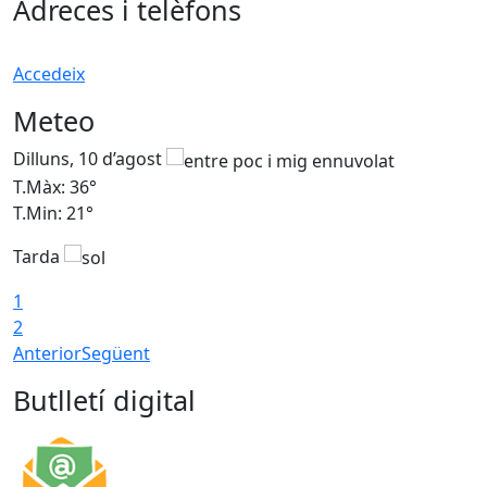
Adreces i telèfons
Accedeix
Meteo
Dilluns, 10 d’agost
D
T.Màx: 36°
T
T.Min: 21°
T
Tarda
T
1
2
Anterior
Següent
Butlletí digital