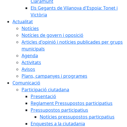
Claramunt
Els Gegants de Vilanova d'Espoia: Tonet i
Victòria
Actualitat
Notícies
Notícies de govern i oposició
Articles d'opinió i notícies publicades per grups
municipals
Agenda
Activitats
Avisos
Plans, campanyes i programes
Comunicació
Participació ciutadana
Presentació
Reglament Pressupostos participatius
Pressupostos participatius
Notícies pressupostos particpatius
Enquestes a la ciutadania