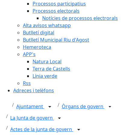
Processos participatius
Processos electorals
Notícies de processos electrorals
Alta avisos whatsapp
Butlletí digital
Butlletí Municipal Riu d'Agost
Hemeroteca
APP's
Natura Local
Terra de Castells
Línia verde
Rss
Adreces i telèfons
Ajuntament
Òrgans de govern
La Junta de govern
Actes de la junta de govern