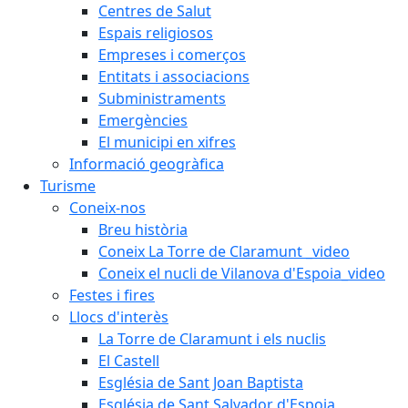
Centres de Salut
Espais religiosos
Empreses i comerços
Entitats i associacions
Subministraments
Emergències
El municipi en xifres
Informació geogràfica
Turisme
Coneix-nos
Breu història
Coneix La Torre de Claramunt _video
Coneix el nucli de Vilanova d'Espoia_video
Festes i fires
Llocs d'interès
La Torre de Claramunt i els nuclis
El Castell
Església de Sant Joan Baptista
Església de Sant Salvador d'Espoia