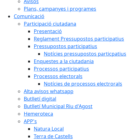
Avisos
Plans, campanyes i programes
Comunicació
Participació ciutadana
Presentació
Reglament Pressupostos participatius
Pressupostos participatius
Notícies pressupostos particpatius
Enquestes a la ciutadania
Processos participatius
Processos electorals
Notícies de processos electrorals
Alta avisos whatsapp
Butlletí digital
Butlletí Municipal Riu d'Agost
Hemeroteca
APP's
Natura Local
Terra de Castells