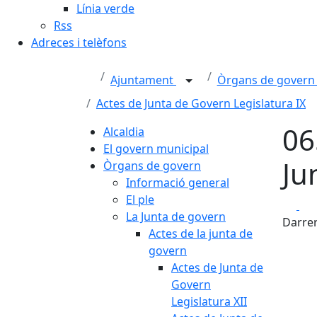
Línia verde
Rss
Adreces i telèfons
Ajuntament
Òrgans de gover
Actes de Junta de Govern Legislatura IX
06
Alcaldia
El govern municipal
Ju
Òrgans de govern
Informació general
El ple
Fa
La Junta de govern
Darrer
Actes de la junta de
govern
Actes de Junta de
Govern
Legislatura XII