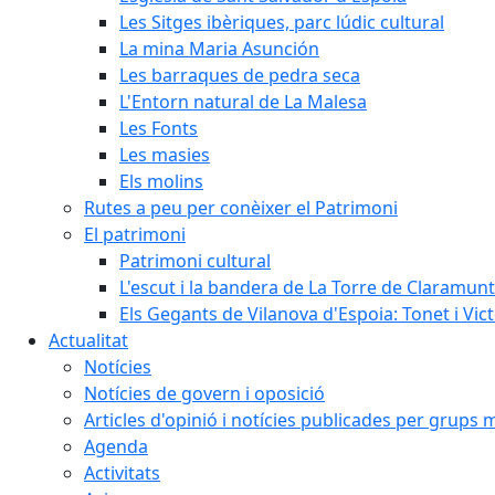
Les Sitges ibèriques, parc lúdic cultural
La mina Maria Asunción
Les barraques de pedra seca
L'Entorn natural de La Malesa
Les Fonts
Les masies
Els molins
Rutes a peu per conèixer el Patrimoni
El patrimoni
Patrimoni cultural
L'escut i la bandera de La Torre de Claramunt
Els Gegants de Vilanova d'Espoia: Tonet i Vict
Actualitat
Notícies
Notícies de govern i oposició
Articles d'opinió i notícies publicades per grups 
Agenda
Activitats