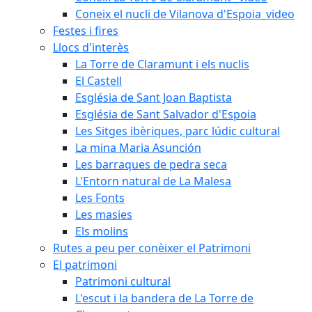
Coneix el nucli de Vilanova d'Espoia_video
Festes i fires
Llocs d'interès
La Torre de Claramunt i els nuclis
El Castell
Església de Sant Joan Baptista
Església de Sant Salvador d'Espoia
Les Sitges ibèriques, parc lúdic cultural
La mina Maria Asunción
Les barraques de pedra seca
L'Entorn natural de La Malesa
Les Fonts
Les masies
Els molins
Rutes a peu per conèixer el Patrimoni
El patrimoni
Patrimoni cultural
L'escut i la bandera de La Torre de