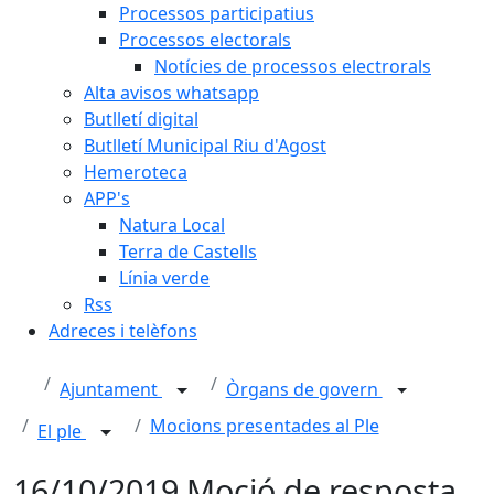
Processos participatius
Processos electorals
Notícies de processos electrorals
Alta avisos whatsapp
Butlletí digital
Butlletí Municipal Riu d'Agost
Hemeroteca
APP's
Natura Local
Terra de Castells
Línia verde
Rss
Adreces i telèfons
Ajuntament
Òrgans de govern
Mocions presentades al Ple
El ple
16/10/2019 Moció de resposta