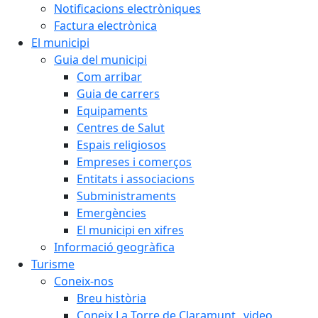
Notificacions electròniques
Factura electrònica
El municipi
Guia del municipi
Com arribar
Guia de carrers
Equipaments
Centres de Salut
Espais religiosos
Empreses i comerços
Entitats i associacions
Subministraments
Emergències
El municipi en xifres
Informació geogràfica
Turisme
Coneix-nos
Breu història
Coneix La Torre de Claramunt _video