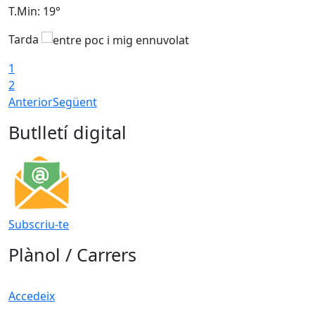
T.Min: 19°
T
Tarda
1
2
Anterior
Següent
Butlletí digital
Subscriu-te
Plànol / Carrers
Accedeix