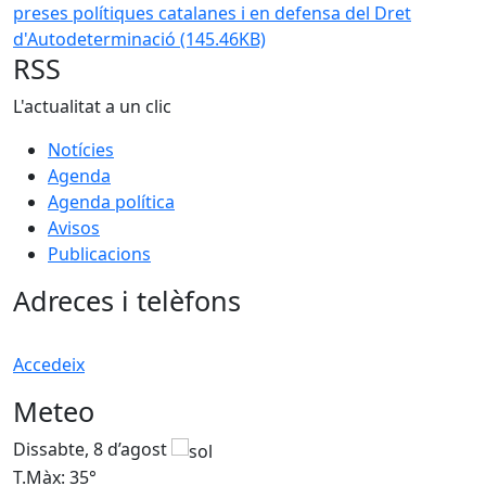
preses polítiques catalanes i en defensa del Dret
d'Autodeterminació
(145.46KB)
RSS
L'actualitat a un clic
Notícies
Agenda
Agenda política
Avisos
Publicacions
Adreces i telèfons
Accedeix
Meteo
Dissabte, 8 d’agost
D
T.Màx: 35°
T