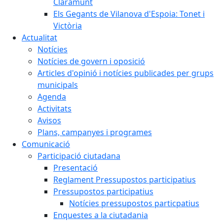
Claramunt
Els Gegants de Vilanova d'Espoia: Tonet i
Victòria
Actualitat
Notícies
Notícies de govern i oposició
Articles d'opinió i notícies publicades per grups
municipals
Agenda
Activitats
Avisos
Plans, campanyes i programes
Comunicació
Participació ciutadana
Presentació
Reglament Pressupostos participatius
Pressupostos participatius
Notícies pressupostos particpatius
Enquestes a la ciutadania