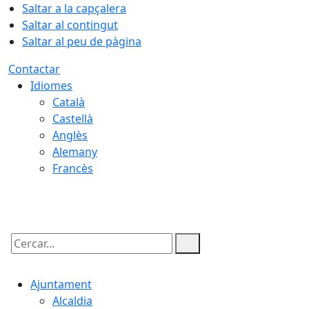
Saltar a la capçalera
Saltar al contingut
Saltar al peu de pàgina
Contactar
Idiomes
Català
Castellà
Anglès
Alemany
Francès
07.08.2026 | 09:11
Cercar:
Ajuntament
Alcaldia