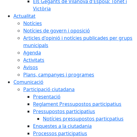
Els Gegants de Vilanova d'Espoia: Tonet i
Victòria
Actualitat
Notícies
Notícies de govern i oposició
Articles d'opinió i notícies publicades per grups
municipals
Agenda
Activitats
Avisos
Plans, campanyes i programes
Comunicació
Participació ciutadana
Presentació
Reglament Pressupostos participatius
Pressupostos participatius
Notícies pressupostos particpatius
Enquestes a la ciutadania
Processos participatius