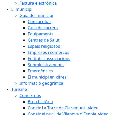
Factura electrònica
El municipi
Guia del municipi
Com arribar
Guia de carrers
Equipaments
Centres de Salut
Espais religiosos
Empreses i comerços
Entitats i associacions
Subministraments
Emergències
El municipi en xifres
Informació geogràfica
Turisme
Coneix-nos
Breu història
Coneix La Torre de Claramunt _video
Coneix el nucli de Vilanova d'Espoia_video