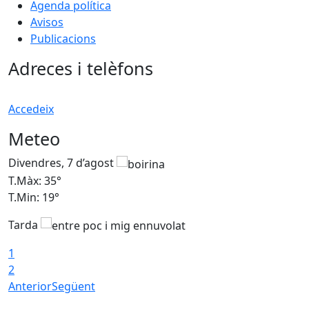
Agenda política
Avisos
Publicacions
Adreces i telèfons
Accedeix
Meteo
Divendres, 7 d’agost
D
T.Màx: 35°
T
T.Min: 19°
T
Tarda
T
1
2
Anterior
Següent