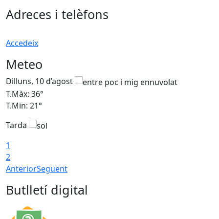
Adreces i telèfons
Accedeix
Meteo
Dilluns, 10 d’agost
D
T.Màx: 36°
T
T.Min: 21°
T
Tarda
T
1
2
Anterior
Següent
Butlletí digital