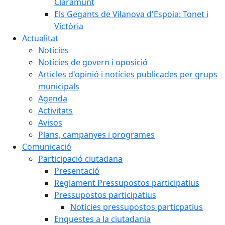
Claramunt
Els Gegants de Vilanova d'Espoia: Tonet i
Victòria
Actualitat
Notícies
Notícies de govern i oposició
Articles d'opinió i notícies publicades per grups
municipals
Agenda
Activitats
Avisos
Plans, campanyes i programes
Comunicació
Participació ciutadana
Presentació
Reglament Pressupostos participatius
Pressupostos participatius
Notícies pressupostos particpatius
Enquestes a la ciutadania