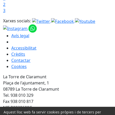
2
3
Xarxes socials:
Avís legal
Accessibilitat
Crèdits
Contactar
Cookies
La Torre de Claramunt
Plaça de l'ajuntament, 1
08789 La Torre de Claramunt
Tel. 938 010 329
Fax 938 010 817
NIF P0828600G
Aquest lloc web fa servir cookies pròpies i de tercers per