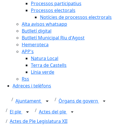
Processos participatius
Processos electorals
Notícies de processos electrorals
Alta avisos whatsapp
Butlletí digital
Butlletí Municipal Riu d'Agost
Hemeroteca
APP's
Natura Local
Terra de Castells
Línia verde
Rss
Adreces i telèfons
Ajuntament
Òrgans de govern
El ple
Actes del ple
Actes de Ple Legislatura XII