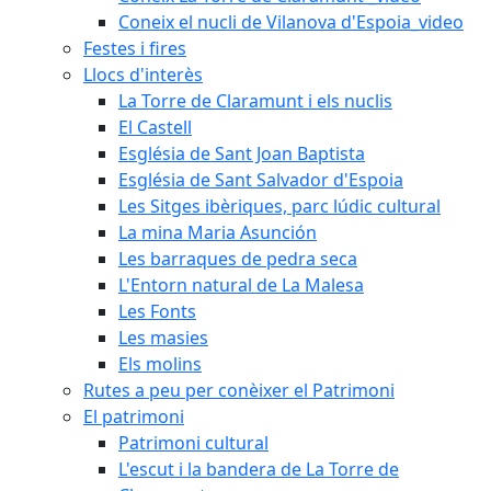
Coneix el nucli de Vilanova d'Espoia_video
Festes i fires
Llocs d'interès
La Torre de Claramunt i els nuclis
El Castell
Església de Sant Joan Baptista
Església de Sant Salvador d'Espoia
Les Sitges ibèriques, parc lúdic cultural
La mina Maria Asunción
Les barraques de pedra seca
L'Entorn natural de La Malesa
Les Fonts
Les masies
Els molins
Rutes a peu per conèixer el Patrimoni
El patrimoni
Patrimoni cultural
L'escut i la bandera de La Torre de