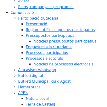
Avisos
Plans, campanyes i programes
Comunicació
Participació ciutadana
Presentació
Reglament Pressupostos participatius
Pressupostos participatius
Notícies pressupostos particpatius
Enquestes a la ciutadania
Processos participatius
Processos electorals
Notícies de processos electrorals
Alta avisos whatsapp
Butlletí digital
Butlletí Municipal Riu d'Agost
Hemeroteca
APP's
Natura Local
Terra de Castells