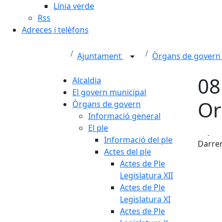
Línia verde
Rss
Adreces i telèfons
Ajuntament
Òrgans de gover
08
Alcaldia
El govern municipal
Or
Òrgans de govern
Informació general
El ple
Fa
Informació del ple
Darrer
Actes del ple
Actes de Ple
Legislatura XII
Actes de Ple
Legislatura XI
Actes de Ple