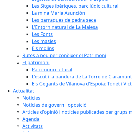
Les Sitges ibèriques, parc lúdic cultural
La mina Maria Asunción
Les barraques de pedra seca
L'Entorn natural de La Malesa
Les Fonts
Les masies
Els molins
Rutes a peu per conèixer el Patrimoni
El patrimoni
Patrimoni cultural
L'escut i la bandera de La Torre de Claramunt
Els Gegants de Vilanova d'Espoia: Tonet i Vict
Actualitat
Notícies
Notícies de govern i oposició
Articles d'opinió i notícies publicades per grups 
Agenda
Activitats