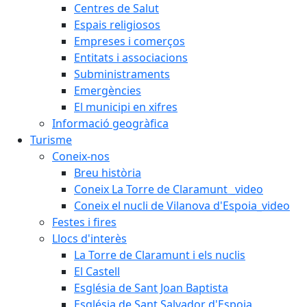
Centres de Salut
Espais religiosos
Empreses i comerços
Entitats i associacions
Subministraments
Emergències
El municipi en xifres
Informació geogràfica
Turisme
Coneix-nos
Breu història
Coneix La Torre de Claramunt _video
Coneix el nucli de Vilanova d'Espoia_video
Festes i fires
Llocs d'interès
La Torre de Claramunt i els nuclis
El Castell
Església de Sant Joan Baptista
Església de Sant Salvador d'Espoia