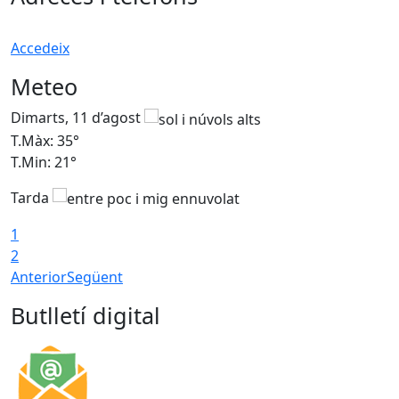
Accedeix
Meteo
Dimarts, 11 d’agost
D
T.Màx: 35°
T
T.Min: 21°
T
Tarda
T
1
2
Anterior
Següent
Butlletí digital