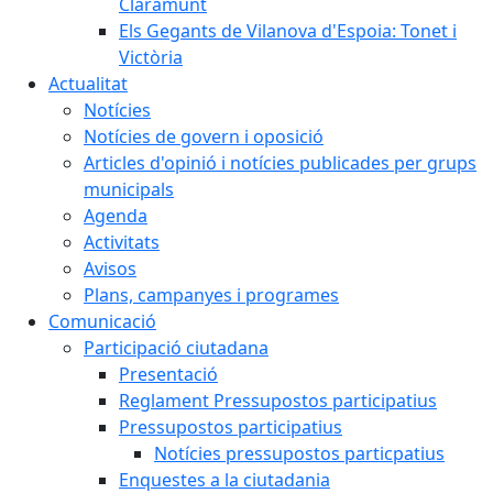
Claramunt
Els Gegants de Vilanova d'Espoia: Tonet i
Victòria
Actualitat
Notícies
Notícies de govern i oposició
Articles d'opinió i notícies publicades per grups
municipals
Agenda
Activitats
Avisos
Plans, campanyes i programes
Comunicació
Participació ciutadana
Presentació
Reglament Pressupostos participatius
Pressupostos participatius
Notícies pressupostos particpatius
Enquestes a la ciutadania