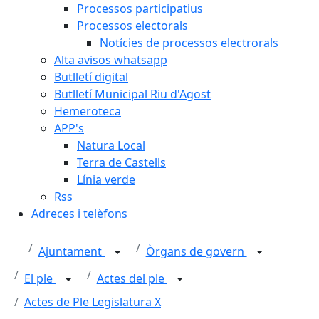
Processos participatius
Processos electorals
Notícies de processos electrorals
Alta avisos whatsapp
Butlletí digital
Butlletí Municipal Riu d'Agost
Hemeroteca
APP's
Natura Local
Terra de Castells
Línia verde
Rss
Adreces i telèfons
Ajuntament
Òrgans de govern
El ple
Actes del ple
Actes de Ple Legislatura X