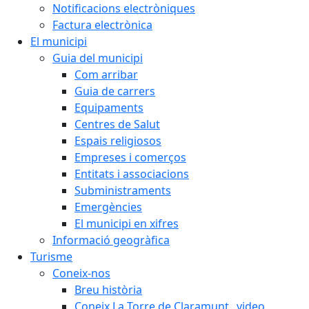
Notificacions electròniques
Factura electrònica
El municipi
Guia del municipi
Com arribar
Guia de carrers
Equipaments
Centres de Salut
Espais religiosos
Empreses i comerços
Entitats i associacions
Subministraments
Emergències
El municipi en xifres
Informació geogràfica
Turisme
Coneix-nos
Breu història
Coneix La Torre de Claramunt _video