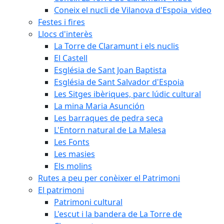
Coneix el nucli de Vilanova d'Espoia_video
Festes i fires
Llocs d'interès
La Torre de Claramunt i els nuclis
El Castell
Església de Sant Joan Baptista
Església de Sant Salvador d'Espoia
Les Sitges ibèriques, parc lúdic cultural
La mina Maria Asunción
Les barraques de pedra seca
L'Entorn natural de La Malesa
Les Fonts
Les masies
Els molins
Rutes a peu per conèixer el Patrimoni
El patrimoni
Patrimoni cultural
L'escut i la bandera de La Torre de