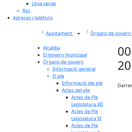
Línia verde
Rss
Adreces i telèfons
Ajuntament
Òrgans de gover
00
Alcaldia
El govern municipal
20
Òrgans de govern
Informació general
El ple
Fa
Informació del ple
Darrer
Actes del ple
Actes de Ple
Legislatura XII
Actes de Ple
Legislatura XI
Actes de Ple