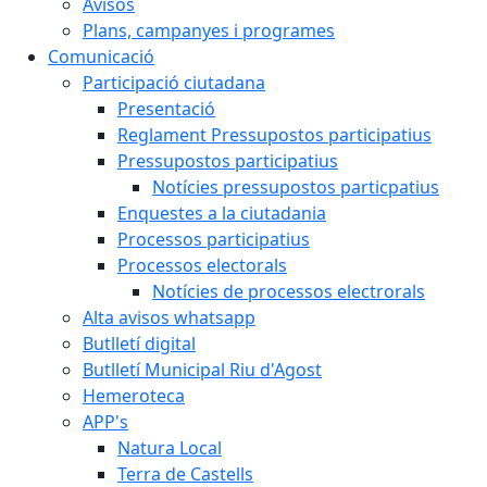
Avisos
Plans, campanyes i programes
Comunicació
Participació ciutadana
Presentació
Reglament Pressupostos participatius
Pressupostos participatius
Notícies pressupostos particpatius
Enquestes a la ciutadania
Processos participatius
Processos electorals
Notícies de processos electrorals
Alta avisos whatsapp
Butlletí digital
Butlletí Municipal Riu d'Agost
Hemeroteca
APP's
Natura Local
Terra de Castells