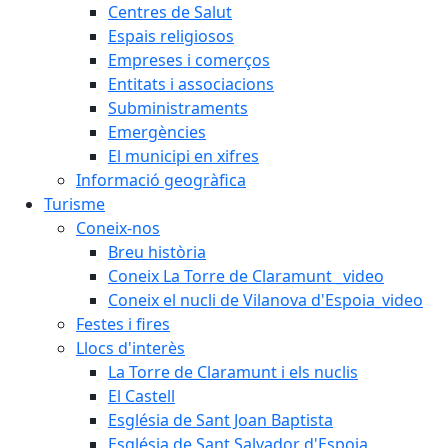
Centres de Salut
Espais religiosos
Empreses i comerços
Entitats i associacions
Subministraments
Emergències
El municipi en xifres
Informació geogràfica
Turisme
Coneix-nos
Breu història
Coneix La Torre de Claramunt _video
Coneix el nucli de Vilanova d'Espoia_video
Festes i fires
Llocs d'interès
La Torre de Claramunt i els nuclis
El Castell
Església de Sant Joan Baptista
Església de Sant Salvador d'Espoia