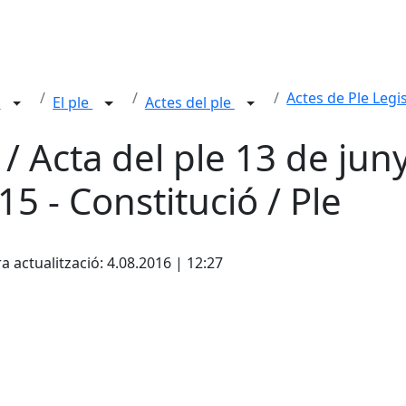
Actes de Ple Legi
n
El ple
Actes del ple
 / Acta del ple 13 de jun
15 - Constitució / Ple
cebook
X
a actualització: 4.08.2016 | 12:27