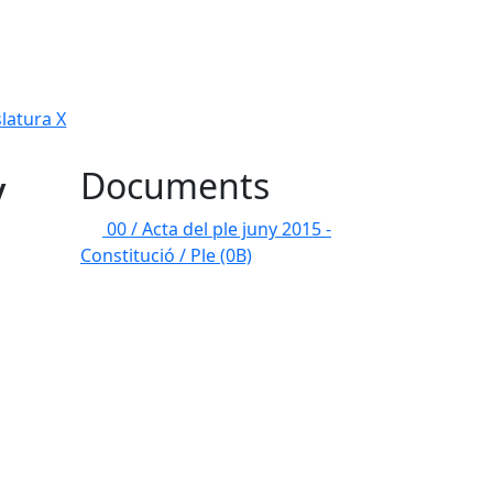
slatura X
y
Documents
00 / Acta del ple juny 2015 -
Constitució / Ple
(0B)