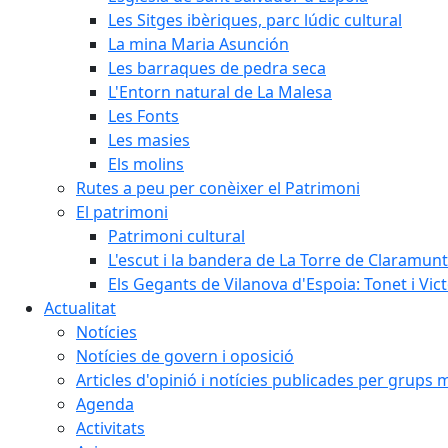
Les Sitges ibèriques, parc lúdic cultural
La mina Maria Asunción
Les barraques de pedra seca
L'Entorn natural de La Malesa
Les Fonts
Les masies
Els molins
Rutes a peu per conèixer el Patrimoni
El patrimoni
Patrimoni cultural
L'escut i la bandera de La Torre de Claramunt
Els Gegants de Vilanova d'Espoia: Tonet i Vict
Actualitat
Notícies
Notícies de govern i oposició
Articles d'opinió i notícies publicades per grups 
Agenda
Activitats