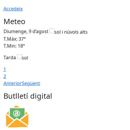
Accedeix
Meteo
Diumenge, 9 d’agost
D
T.Màx: 37°
T
T.Min: 18°
T
Tarda
T
1
2
Anterior
Següent
Butlletí digital