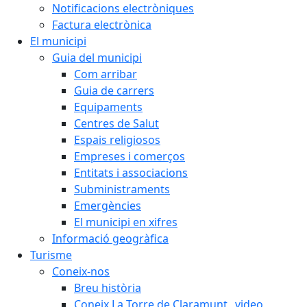
Notificacions electròniques
Factura electrònica
El municipi
Guia del municipi
Com arribar
Guia de carrers
Equipaments
Centres de Salut
Espais religiosos
Empreses i comerços
Entitats i associacions
Subministraments
Emergències
El municipi en xifres
Informació geogràfica
Turisme
Coneix-nos
Breu història
Coneix La Torre de Claramunt _video