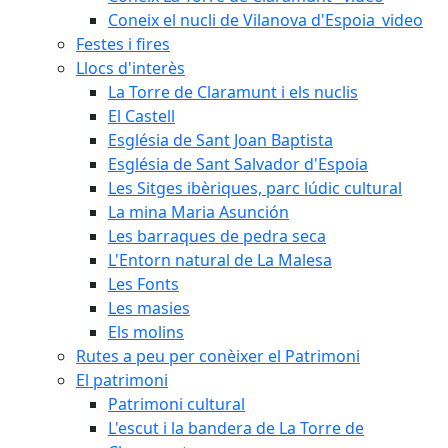
Coneix el nucli de Vilanova d'Espoia_video
Festes i fires
Llocs d'interès
La Torre de Claramunt i els nuclis
El Castell
Església de Sant Joan Baptista
Església de Sant Salvador d'Espoia
Les Sitges ibèriques, parc lúdic cultural
La mina Maria Asunción
Les barraques de pedra seca
L'Entorn natural de La Malesa
Les Fonts
Les masies
Els molins
Rutes a peu per conèixer el Patrimoni
El patrimoni
Patrimoni cultural
L'escut i la bandera de La Torre de