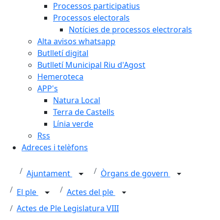
Processos participatius
Processos electorals
Notícies de processos electrorals
Alta avisos whatsapp
Butlletí digital
Butlletí Municipal Riu d'Agost
Hemeroteca
APP's
Natura Local
Terra de Castells
Línia verde
Rss
Adreces i telèfons
Ajuntament
Òrgans de govern
El ple
Actes del ple
Actes de Ple Legislatura VIII