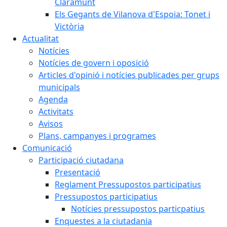
Claramunt
Els Gegants de Vilanova d'Espoia: Tonet i
Victòria
Actualitat
Notícies
Notícies de govern i oposició
Articles d'opinió i notícies publicades per grups
municipals
Agenda
Activitats
Avisos
Plans, campanyes i programes
Comunicació
Participació ciutadana
Presentació
Reglament Pressupostos participatius
Pressupostos participatius
Notícies pressupostos particpatius
Enquestes a la ciutadania