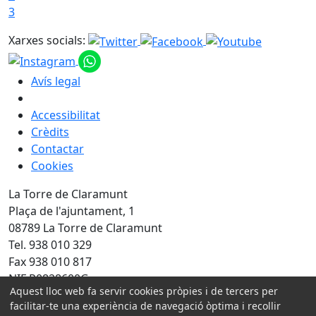
3
Xarxes socials:
Avís legal
Accessibilitat
Crèdits
Contactar
Cookies
La Torre de Claramunt
Plaça de l'ajuntament, 1
08789 La Torre de Claramunt
Tel. 938 010 329
Fax 938 010 817
NIF P0828600G
Aquest lloc web fa servir cookies pròpies i de tercers per
facilitar-te una experiència de navegació òptima i recollir
Amb la col·laboració de: