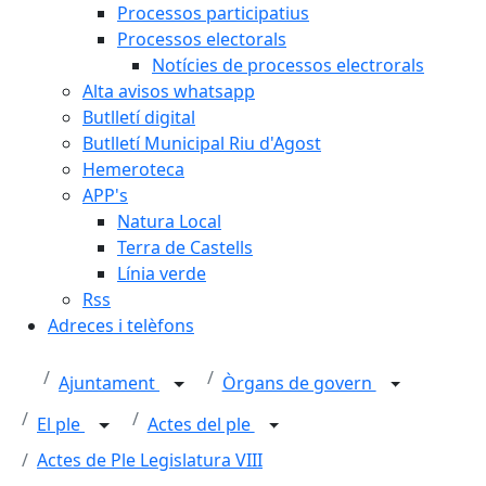
Processos participatius
Processos electorals
Notícies de processos electrorals
Alta avisos whatsapp
Butlletí digital
Butlletí Municipal Riu d'Agost
Hemeroteca
APP's
Natura Local
Terra de Castells
Línia verde
Rss
Adreces i telèfons
Ajuntament
Òrgans de govern
El ple
Actes del ple
Actes de Ple Legislatura VIII