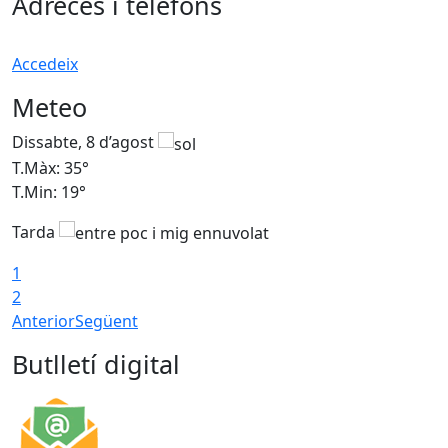
Adreces i telèfons
Accedeix
Meteo
Dissabte, 8 d’agost
D
T.Màx: 35°
T
T.Min: 19°
T
Tarda
1
2
Anterior
Següent
Butlletí digital