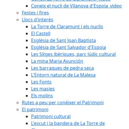
Coneix el nucli de Vilanova d'Espoia_video
Festes i fires
Llocs d'interès
La Torre de Claramunt i els nuclis
El Castell
Església de Sant Joan Baptista
Església de Sant Salvador d'Espoia
Les Sitges ibèriques, parc lúdic cultural
La mina Maria Asunción
Les barraques de pedra seca
L'Entorn natural de La Malesa
Les Fonts
Les masies
Els molins
Rutes a peu per conèixer el Patrimoni
El patrimoni
Patrimoni cultural
L'escut i la bandera de La Torre de