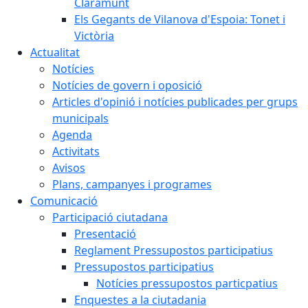
Claramunt
Els Gegants de Vilanova d'Espoia: Tonet i
Victòria
Actualitat
Notícies
Notícies de govern i oposició
Articles d'opinió i notícies publicades per grups
municipals
Agenda
Activitats
Avisos
Plans, campanyes i programes
Comunicació
Participació ciutadana
Presentació
Reglament Pressupostos participatius
Pressupostos participatius
Notícies pressupostos particpatius
Enquestes a la ciutadania