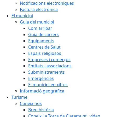
Notificacions electròniques
Factura electrònica
El municipi
Guia del municipi
Com arribar
Guia de carrers
Equipaments
Centres de Salut
Espais religiosos
Empreses i comerços
Entitats i associacions
Subministraments
Emergències
El municipi en xifres
Informació geogràfica
Turisme
Coneix-nos
Breu història
Coneix La Torre de Claramunt _video