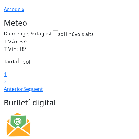
Accedeix
Meteo
Diumenge, 9 d’agost
D
T.Màx: 37°
T
T.Min: 18°
T
Tarda
T
1
2
Anterior
Següent
Butlletí digital