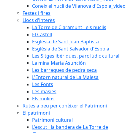
Coneix el nucli de Vilanova d'Espoia_video
Festes i fires
Llocs d'interès
La Torre de Claramunt i els nuclis
El Castell
Església de Sant Joan Baptista
Església de Sant Salvador d'Espoia
Les Sitges ibèriques, parc lúdic cultural
La mina Maria Asunción
Les barraques de pedra seca
L'Entorn natural de La Malesa
Les Fonts
Les masies
Els molins
Rutes a peu per conèixer el Patrimoni
El patrimoni
Patrimoni cultural
L'escut i la bandera de La Torre de