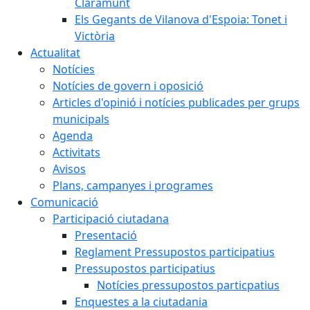
Claramunt
Els Gegants de Vilanova d'Espoia: Tonet i
Victòria
Actualitat
Notícies
Notícies de govern i oposició
Articles d'opinió i notícies publicades per grups
municipals
Agenda
Activitats
Avisos
Plans, campanyes i programes
Comunicació
Participació ciutadana
Presentació
Reglament Pressupostos participatius
Pressupostos participatius
Notícies pressupostos particpatius
Enquestes a la ciutadania