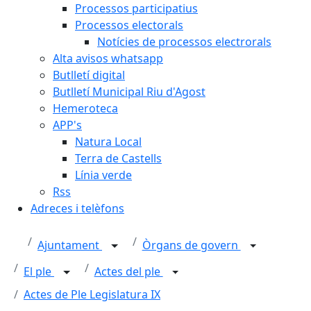
Processos participatius
Processos electorals
Notícies de processos electrorals
Alta avisos whatsapp
Butlletí digital
Butlletí Municipal Riu d'Agost
Hemeroteca
APP's
Natura Local
Terra de Castells
Línia verde
Rss
Adreces i telèfons
Ajuntament
Òrgans de govern
El ple
Actes del ple
Actes de Ple Legislatura IX