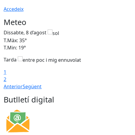
Accedeix
Meteo
Dissabte, 8 d’agost
D
T.Màx: 35°
T
T.Min: 19°
T
Tarda
1
2
Anterior
Següent
Butlletí digital