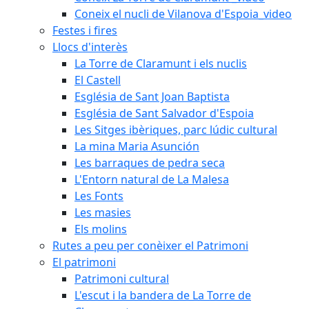
Coneix el nucli de Vilanova d'Espoia_video
Festes i fires
Llocs d'interès
La Torre de Claramunt i els nuclis
El Castell
Església de Sant Joan Baptista
Església de Sant Salvador d'Espoia
Les Sitges ibèriques, parc lúdic cultural
La mina Maria Asunción
Les barraques de pedra seca
L'Entorn natural de La Malesa
Les Fonts
Les masies
Els molins
Rutes a peu per conèixer el Patrimoni
El patrimoni
Patrimoni cultural
L'escut i la bandera de La Torre de