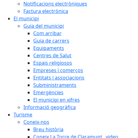
Notificacions electròniques
Factura electrònica
El municipi
Guia del municipi
Com arribar
Guia de carrers
Equipaments
Centres de Salut
Espais religiosos
Empreses i comerços
Entitats i associacions
Subministraments
Emergències
El municipi en xifres
Informació geogràfica
Turisme
Coneix-nos
Breu història
Coneix La Torre de Claramunt _video