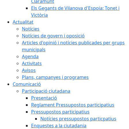
Claramunt
Els Gegants de Vilanova d'Espoia: Tonet i
Victòria
Actualitat
Notícies
Notícies de govern i oposició
Articles d'opinió i notícies publicades per grups
municipals
Agenda
Activitats
Avisos
Plans, campanyes i programes
Comunicació
Participació ciutadana
Presentació
Reglament Pressupostos participatius
Pressupostos participatius
Notícies pressupostos particpatius
Enquestes a la ciutadania