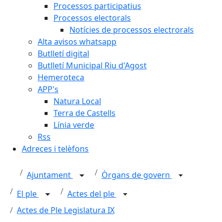
Processos participatius
Processos electorals
Notícies de processos electrorals
Alta avisos whatsapp
Butlletí digital
Butlletí Municipal Riu d'Agost
Hemeroteca
APP's
Natura Local
Terra de Castells
Línia verde
Rss
Adreces i telèfons
Ajuntament
Òrgans de govern
El ple
Actes del ple
Actes de Ple Legislatura IX