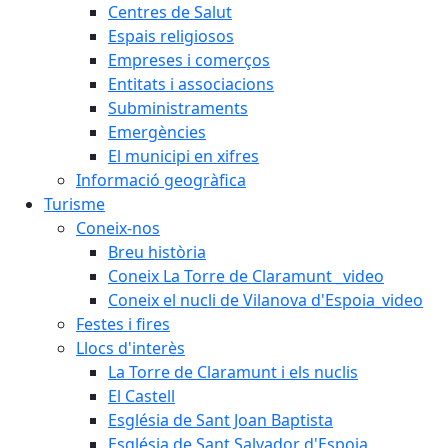
Centres de Salut
Espais religiosos
Empreses i comerços
Entitats i associacions
Subministraments
Emergències
El municipi en xifres
Informació geogràfica
Turisme
Coneix-nos
Breu història
Coneix La Torre de Claramunt _video
Coneix el nucli de Vilanova d'Espoia_video
Festes i fires
Llocs d'interès
La Torre de Claramunt i els nuclis
El Castell
Església de Sant Joan Baptista
Església de Sant Salvador d'Espoia