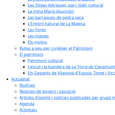
Les Sitges ibèriques, parc lúdic cultural
La mina Maria Asunción
Les barraques de pedra seca
L'Entorn natural de La Malesa
Les Fonts
Les masies
Els molins
Rutes a peu per conèixer el Patrimoni
El patrimoni
Patrimoni cultural
L'escut i la bandera de La Torre de Claramunt
Els Gegants de Vilanova d'Espoia: Tonet i Vict
Actualitat
Notícies
Notícies de govern i oposició
Articles d'opinió i notícies publicades per grups 
Agenda
Activitats