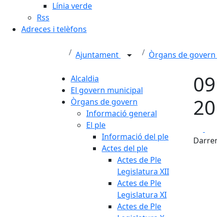
Línia verde
Rss
Adreces i telèfons
Ajuntament
Òrgans de gover
09
Alcaldia
El govern municipal
20
Òrgans de govern
Informació general
El ple
Fa
Informació del ple
Darrer
Actes del ple
Actes de Ple
Legislatura XII
Actes de Ple
Legislatura XI
Actes de Ple