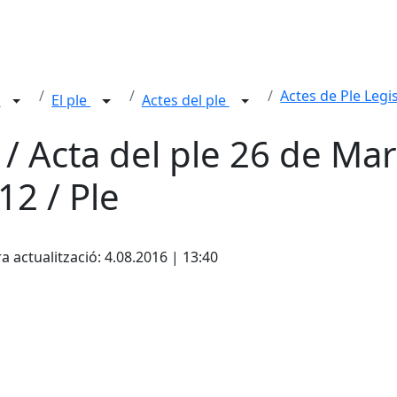
Actes de Ple Legis
n
El ple
Actes del ple
 / Acta del ple 26 de Mar
12 / Ple
cebook
X
a actualització: 4.08.2016 | 13:40