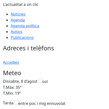
L'actualitat a un clic
Notícies
Agenda
Agenda política
Avisos
Publicacions
Adreces i telèfons
Accedeix
Meteo
Dissabte, 8 d’agost
D
T.Màx: 35°
T
T.Min: 19°
T
Tarda