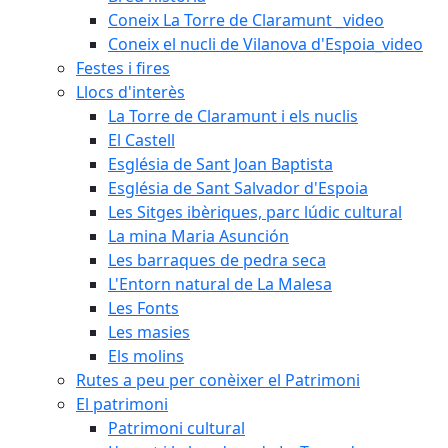
Coneix La Torre de Claramunt _video
Coneix el nucli de Vilanova d'Espoia_video
Festes i fires
Llocs d'interès
La Torre de Claramunt i els nuclis
El Castell
Església de Sant Joan Baptista
Església de Sant Salvador d'Espoia
Les Sitges ibèriques, parc lúdic cultural
La mina Maria Asunción
Les barraques de pedra seca
L'Entorn natural de La Malesa
Les Fonts
Les masies
Els molins
Rutes a peu per conèixer el Patrimoni
El patrimoni
Patrimoni cultural