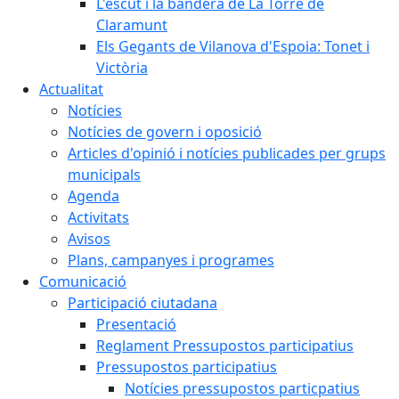
L'escut i la bandera de La Torre de
Claramunt
Els Gegants de Vilanova d'Espoia: Tonet i
Victòria
Actualitat
Notícies
Notícies de govern i oposició
Articles d'opinió i notícies publicades per grups
municipals
Agenda
Activitats
Avisos
Plans, campanyes i programes
Comunicació
Participació ciutadana
Presentació
Reglament Pressupostos participatius
Pressupostos participatius
Notícies pressupostos particpatius