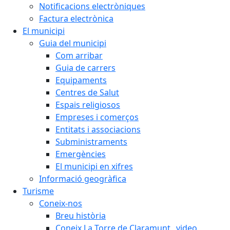
Notificacions electròniques
Factura electrònica
El municipi
Guia del municipi
Com arribar
Guia de carrers
Equipaments
Centres de Salut
Espais religiosos
Empreses i comerços
Entitats i associacions
Subministraments
Emergències
El municipi en xifres
Informació geogràfica
Turisme
Coneix-nos
Breu història
Coneix La Torre de Claramunt _video