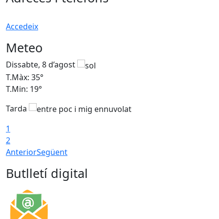
Accedeix
Meteo
Dissabte, 8 d’agost
D
T.Màx: 35°
T
T.Min: 19°
T
Tarda
1
2
Anterior
Següent
Butlletí digital