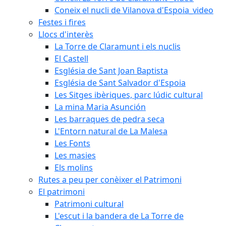
Coneix el nucli de Vilanova d'Espoia_video
Festes i fires
Llocs d'interès
La Torre de Claramunt i els nuclis
El Castell
Església de Sant Joan Baptista
Església de Sant Salvador d'Espoia
Les Sitges ibèriques, parc lúdic cultural
La mina Maria Asunción
Les barraques de pedra seca
L'Entorn natural de La Malesa
Les Fonts
Les masies
Els molins
Rutes a peu per conèixer el Patrimoni
El patrimoni
Patrimoni cultural
L'escut i la bandera de La Torre de