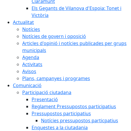
Claramunt
Els Gegants de Vilanova d'Espoia: Tonet i
Victòria
Actualitat
Notícies
Notícies de govern i oposició
Articles d'opinió i notícies publicades per grups
municipals
Agenda
Activitats
Avisos
Plans, campanyes i programes
Comunicació
Participació ciutadana
Presentació
Reglament Pressupostos participatius
Pressupostos participatius
Notícies pressupostos particpatius
Enquestes a la ciutadania