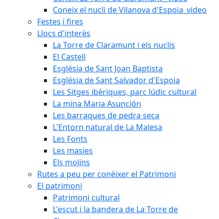
Coneix el nucli de Vilanova d'Espoia_video
Festes i fires
Llocs d'interès
La Torre de Claramunt i els nuclis
El Castell
Església de Sant Joan Baptista
Església de Sant Salvador d'Espoia
Les Sitges ibèriques, parc lúdic cultural
La mina Maria Asunción
Les barraques de pedra seca
L'Entorn natural de La Malesa
Les Fonts
Les masies
Els molins
Rutes a peu per conèixer el Patrimoni
El patrimoni
Patrimoni cultural
L'escut i la bandera de La Torre de