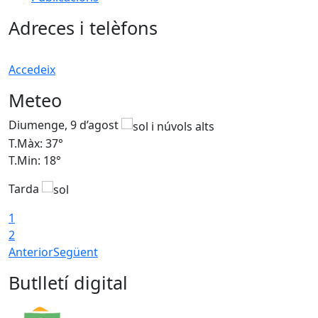
Adreces i telèfons
Accedeix
Meteo
Diumenge, 9 d’agost
D
T.Màx: 37°
T
T.Min: 18°
T
Tarda
T
1
2
Anterior
Següent
Butlletí digital