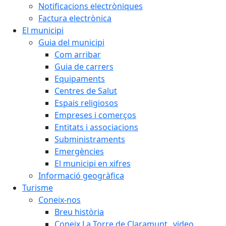
Notificacions electròniques
Factura electrònica
El municipi
Guia del municipi
Com arribar
Guia de carrers
Equipaments
Centres de Salut
Espais religiosos
Empreses i comerços
Entitats i associacions
Subministraments
Emergències
El municipi en xifres
Informació geogràfica
Turisme
Coneix-nos
Breu història
Coneix La Torre de Claramunt _video