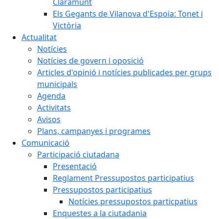
Claramunt
Els Gegants de Vilanova d'Espoia: Tonet i
Victòria
Actualitat
Notícies
Notícies de govern i oposició
Articles d'opinió i notícies publicades per grups
municipals
Agenda
Activitats
Avisos
Plans, campanyes i programes
Comunicació
Participació ciutadana
Presentació
Reglament Pressupostos participatius
Pressupostos participatius
Notícies pressupostos particpatius
Enquestes a la ciutadania