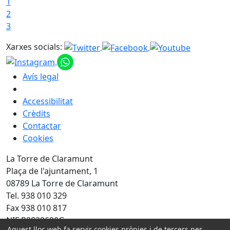
1
2
3
Xarxes socials:
Avís legal
Accessibilitat
Crèdits
Contactar
Cookies
La Torre de Claramunt
Plaça de l'ajuntament, 1
08789 La Torre de Claramunt
Tel. 938 010 329
Fax 938 010 817
NIF P0828600G
Aquest lloc web fa servir cookies pròpies i de tercers per