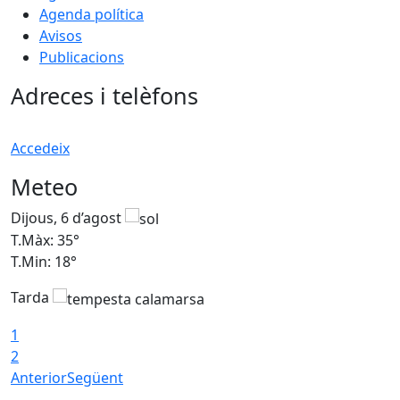
Agenda política
Avisos
Publicacions
Adreces i telèfons
Accedeix
Meteo
Dijous, 6 d’agost
D
T.Màx: 35°
T
T.Min: 18°
T
Tarda
T
1
2
Anterior
Següent