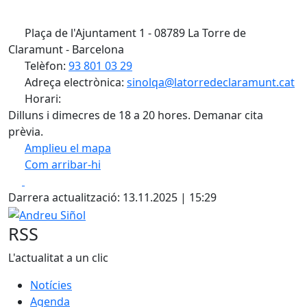
Plaça de l'Ajuntament 1 - 08789 La Torre de
Claramunt - Barcelona
Telèfon:
93 801 03 29
Adreça electrònica:
sinolqa@latorredeclaramunt.cat
Horari:
Dilluns i dimecres de 18 a 20 hores. Demanar cita
prèvia.
Amplieu el mapa
Com arribar-hi
Leaflet
| ©
OpenStreetMap
contributors
Facebook
X
+
Darrera actualització: 13.11.2025 | 15:29
−
Andreu Siñol
RSS
L'actualitat a un clic
Notícies
Agenda