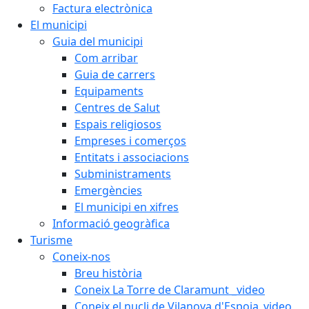
Factura electrònica
El municipi
Guia del municipi
Com arribar
Guia de carrers
Equipaments
Centres de Salut
Espais religiosos
Empreses i comerços
Entitats i associacions
Subministraments
Emergències
El municipi en xifres
Informació geogràfica
Turisme
Coneix-nos
Breu història
Coneix La Torre de Claramunt _video
Coneix el nucli de Vilanova d'Espoia_video