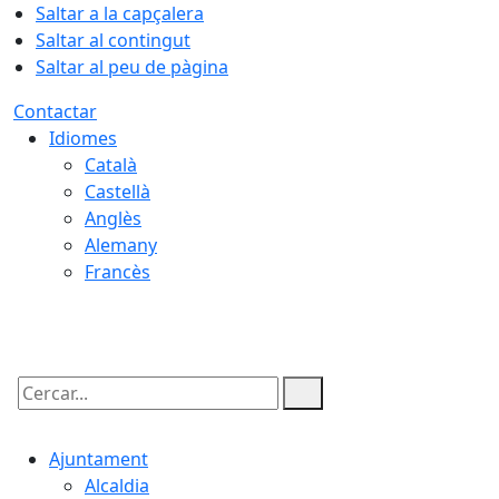
Saltar a la capçalera
Saltar al contingut
Saltar al peu de pàgina
Contactar
Idiomes
Català
Castellà
Anglès
Alemany
Francès
06.08.2026 | 06:36
Cercar:
Ajuntament
Alcaldia