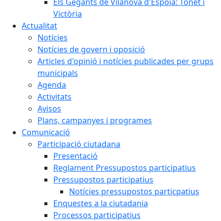
Els Gegants de Vilanova d'Espoia: Tonet i
Victòria
Actualitat
Notícies
Notícies de govern i oposició
Articles d'opinió i notícies publicades per grups
municipals
Agenda
Activitats
Avisos
Plans, campanyes i programes
Comunicació
Participació ciutadana
Presentació
Reglament Pressupostos participatius
Pressupostos participatius
Notícies pressupostos particpatius
Enquestes a la ciutadania
Processos participatius