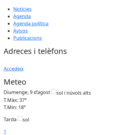
Notícies
Agenda
Agenda política
Avisos
Publicacions
Adreces i telèfons
Accedeix
Meteo
Diumenge, 9 d’agost
D
T.Màx: 37°
T
T.Min: 18°
T
Tarda
T
1