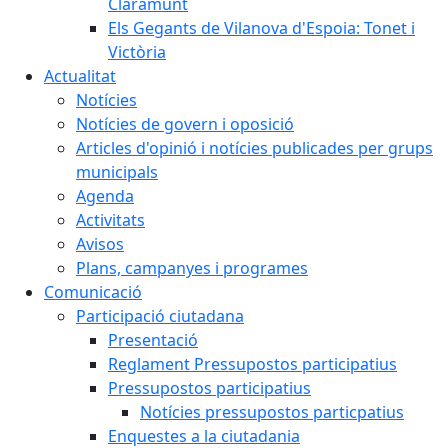
Claramunt
Els Gegants de Vilanova d'Espoia: Tonet i
Victòria
Actualitat
Notícies
Notícies de govern i oposició
Articles d'opinió i notícies publicades per grups
municipals
Agenda
Activitats
Avisos
Plans, campanyes i programes
Comunicació
Participació ciutadana
Presentació
Reglament Pressupostos participatius
Pressupostos participatius
Notícies pressupostos particpatius
Enquestes a la ciutadania