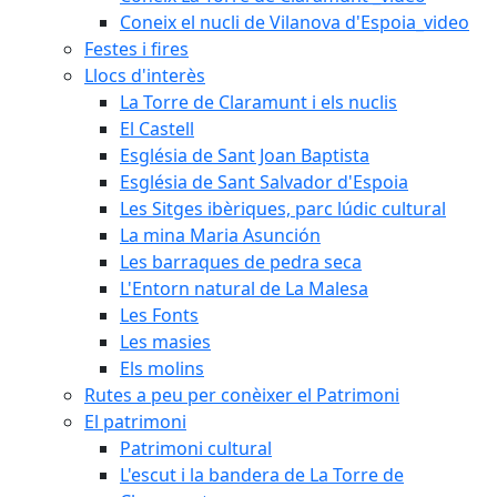
Coneix el nucli de Vilanova d'Espoia_video
Festes i fires
Llocs d'interès
La Torre de Claramunt i els nuclis
El Castell
Església de Sant Joan Baptista
Església de Sant Salvador d'Espoia
Les Sitges ibèriques, parc lúdic cultural
La mina Maria Asunción
Les barraques de pedra seca
L'Entorn natural de La Malesa
Les Fonts
Les masies
Els molins
Rutes a peu per conèixer el Patrimoni
El patrimoni
Patrimoni cultural
L'escut i la bandera de La Torre de