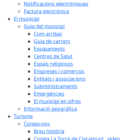
Notificacions electròniques
Factura electrònica
El municipi
Guia del municipi
Com arribar
Guia de carrers
Equipaments
Centres de Salut
Espais religiosos
Empreses i comerços
Entitats i associacions
Subministraments
Emergències
El municipi en xifres
Informació geogràfica
Turisme
Coneix-nos
Breu història
Coneix La Torre de Claramunt _video