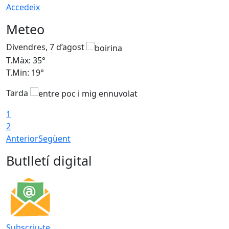
Accedeix
Meteo
Divendres, 7 d’agost
D
T.Màx: 35°
T
T.Min: 19°
T
Tarda
T
1
2
Anterior
Següent
Butlletí digital
Subscriu-te