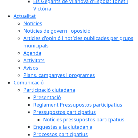
Els Gegants de Vilanova d'Espoia: Tonet i
Victòria
Actualitat
Notícies
Notícies de govern i oposició
Articles d'opinió i notícies publicades per grups
municipals
Agenda
Activitats
Avisos
Plans, campanyes i programes
Comunicació
Participació ciutadana
Presentació
Reglament Pressupostos participatius
Pressupostos participatius
Notícies pressupostos particpatius
Enquestes a la ciutadania
Processos participatius