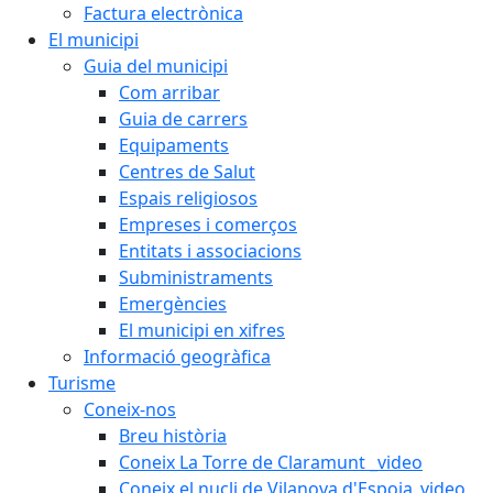
Factura electrònica
El municipi
Guia del municipi
Com arribar
Guia de carrers
Equipaments
Centres de Salut
Espais religiosos
Empreses i comerços
Entitats i associacions
Subministraments
Emergències
El municipi en xifres
Informació geogràfica
Turisme
Coneix-nos
Breu història
Coneix La Torre de Claramunt _video
Coneix el nucli de Vilanova d'Espoia_video