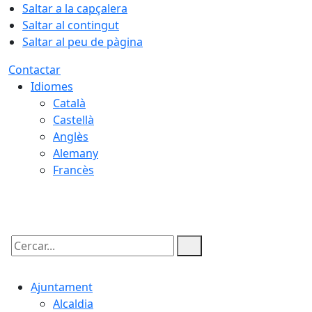
Saltar a la capçalera
Saltar al contingut
Saltar al peu de pàgina
Contactar
Idiomes
Català
Castellà
Anglès
Alemany
Francès
07.08.2026 | 11:14
Cercar:
Ajuntament
Alcaldia