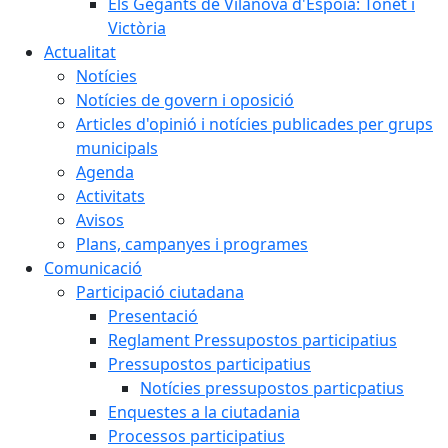
Els Gegants de Vilanova d'Espoia: Tonet i
Victòria
Actualitat
Notícies
Notícies de govern i oposició
Articles d'opinió i notícies publicades per grups
municipals
Agenda
Activitats
Avisos
Plans, campanyes i programes
Comunicació
Participació ciutadana
Presentació
Reglament Pressupostos participatius
Pressupostos participatius
Notícies pressupostos particpatius
Enquestes a la ciutadania
Processos participatius