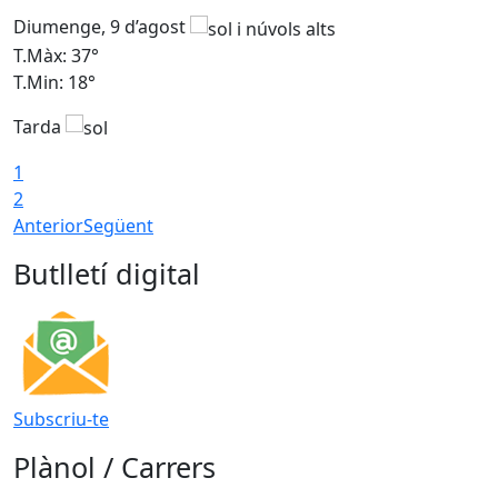
Diumenge, 9 d’agost
D
T.Màx: 37°
T
T.Min: 18°
T
Tarda
T
1
2
Anterior
Següent
Butlletí digital
Subscriu-te
Plànol / Carrers