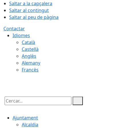
Saltar a la capçalera
Saltar al contingut
Saltar al peu de pàgina
Contactar
Idiomes
Català
Castellà
Anglès
Alemany
Francès
08.08.2026 | 17:25
Cercar:
Ajuntament
Alcaldia