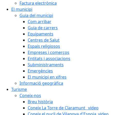
Factura electrònica
El municipi
Guia del municipi
Com arribar
Guia de carrers
Equipaments
Centres de Salut
Espais religiosos
Empreses i comerços
Entitats i associacions
Subministraments
Emergències
El municipi en xifres
Informació geogràfica
Turisme
Coneix-nos
Breu història
Coneix La Torre de Claramunt _video
Coneix el nucli de Vilanova d'Espoia_video