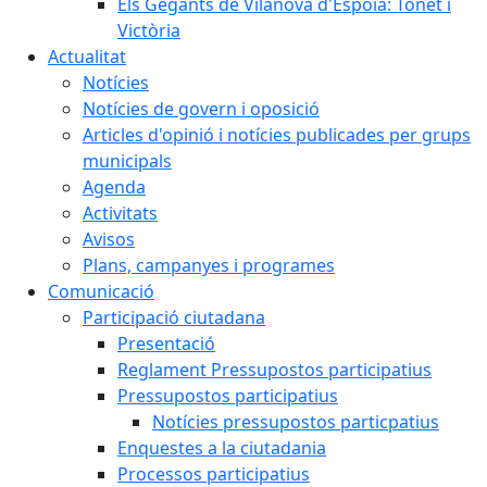
Els Gegants de Vilanova d'Espoia: Tonet i
Victòria
Actualitat
Notícies
Notícies de govern i oposició
Articles d'opinió i notícies publicades per grups
municipals
Agenda
Activitats
Avisos
Plans, campanyes i programes
Comunicació
Participació ciutadana
Presentació
Reglament Pressupostos participatius
Pressupostos participatius
Notícies pressupostos particpatius
Enquestes a la ciutadania
Processos participatius