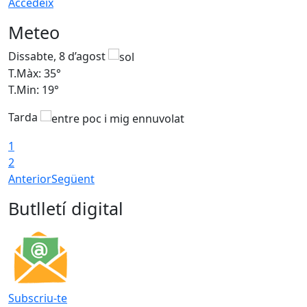
Accedeix
Meteo
Dissabte, 8 d’agost
D
T.Màx: 35°
T
T.Min: 19°
T
Tarda
1
2
Anterior
Següent
Butlletí digital
Subscriu-te