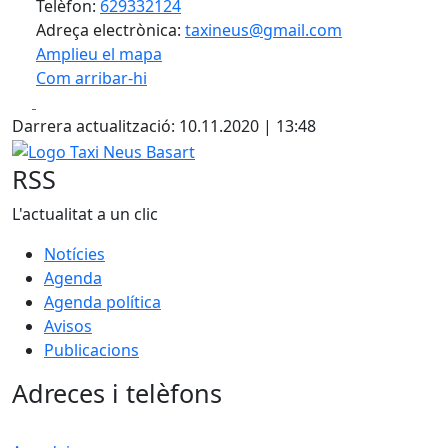
Telèfon:
629332124
Adreça electrònica:
taxineus@gmail.com
Amplieu el mapa
Com arribar-hi
Leaflet
| ©
OpenStreetMap
contributors
Facebook
X
+
Darrera actualització: 10.11.2020 | 13:48
−
Logo Taxi Neus Basart
RSS
L'actualitat a un clic
Notícies
Agenda
Agenda política
Avisos
Publicacions
Adreces i telèfons