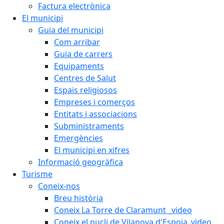
Factura electrònica
El municipi
Guia del municipi
Com arribar
Guia de carrers
Equipaments
Centres de Salut
Espais religiosos
Empreses i comerços
Entitats i associacions
Subministraments
Emergències
El municipi en xifres
Informació geogràfica
Turisme
Coneix-nos
Breu història
Coneix La Torre de Claramunt _video
Coneix el nucli de Vilanova d'Espoia_video