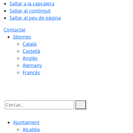
Saltar a la capçalera
Saltar al contingut
Saltar al peu de pàgina
Contactar
Idiomes
Català
Castellà
Anglès
Alemany
Francès
08.08.2026 | 04:25
Cercar:
Ajuntament
Alcaldia