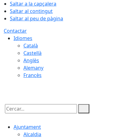
Saltar a la capçalera
Saltar al contingut
Saltar al peu de pàgina
Contactar
Idiomes
Català
Castellà
Anglès
Alemany
Francès
06.08.2026 | 13:59
Cercar:
Ajuntament
Alcaldia