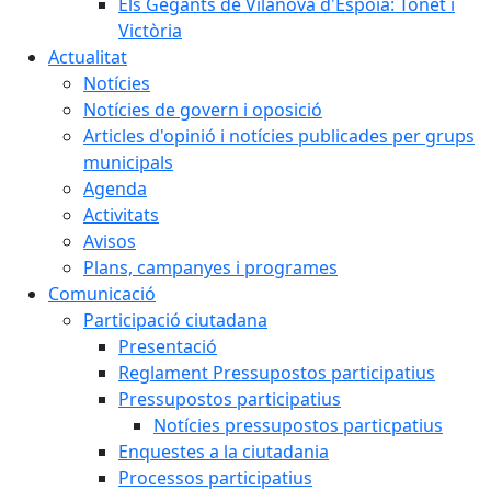
Els Gegants de Vilanova d'Espoia: Tonet i
Victòria
Actualitat
Notícies
Notícies de govern i oposició
Articles d'opinió i notícies publicades per grups
municipals
Agenda
Activitats
Avisos
Plans, campanyes i programes
Comunicació
Participació ciutadana
Presentació
Reglament Pressupostos participatius
Pressupostos participatius
Notícies pressupostos particpatius
Enquestes a la ciutadania
Processos participatius