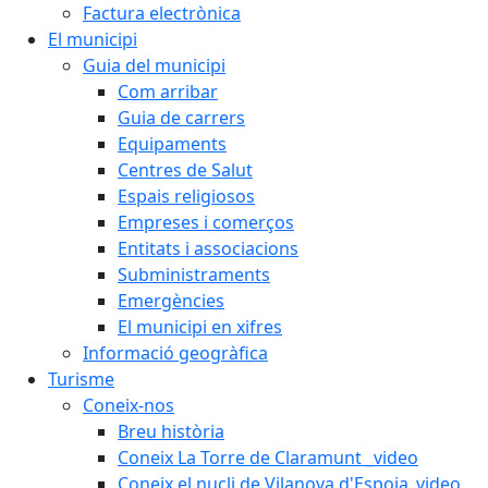
Factura electrònica
El municipi
Guia del municipi
Com arribar
Guia de carrers
Equipaments
Centres de Salut
Espais religiosos
Empreses i comerços
Entitats i associacions
Subministraments
Emergències
El municipi en xifres
Informació geogràfica
Turisme
Coneix-nos
Breu història
Coneix La Torre de Claramunt _video
Coneix el nucli de Vilanova d'Espoia_video