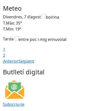
Meteo
Divendres, 7 d’agost
D
T.Màx: 35°
T
T.Min: 19°
T
Tarda
T
1
2
Anterior
Següent
Butlletí digital
Subscriu-te