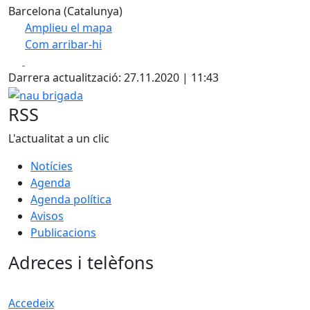
Barcelona (Catalunya)
Amplieu el mapa
Com arribar-hi
Leaflet
| ©
OpenStreetMap
contributors
Facebook
X
+
Darrera actualització: 27.11.2020 | 11:43
−
nau brigada
RSS
L'actualitat a un clic
Notícies
Agenda
Agenda política
Avisos
Publicacions
Adreces i telèfons
Accedeix