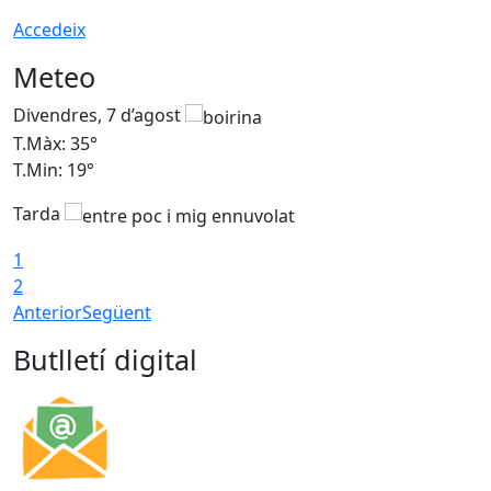
Accedeix
Meteo
Divendres, 7 d’agost
D
T.Màx: 35°
T
T.Min: 19°
T
Tarda
T
1
2
Anterior
Següent
Butlletí digital