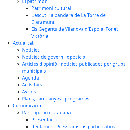
El patrimoni
Patrimoni cultural
L'escut i la bandera de La Torre de
Claramunt
Els Gegants de Vilanova d'Espoia: Tonet i
Victòria
Actualitat
Notícies
Notícies de govern i oposició
Articles d'opinió i notícies publicades per grups
municipals
Agenda
Activitats
Avisos
Plans, campanyes i programes
Comunicació
Participació ciutadana
Presentació
Reglament Pressupostos participatius