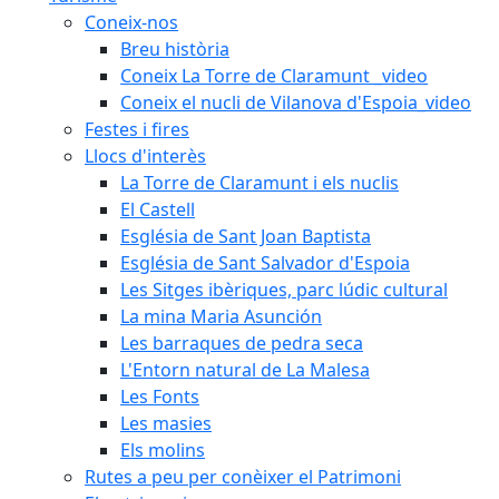
Coneix-nos
Breu història
Coneix La Torre de Claramunt _video
Coneix el nucli de Vilanova d'Espoia_video
Festes i fires
Llocs d'interès
La Torre de Claramunt i els nuclis
El Castell
Església de Sant Joan Baptista
Església de Sant Salvador d'Espoia
Les Sitges ibèriques, parc lúdic cultural
La mina Maria Asunción
Les barraques de pedra seca
L'Entorn natural de La Malesa
Les Fonts
Les masies
Els molins
Rutes a peu per conèixer el Patrimoni