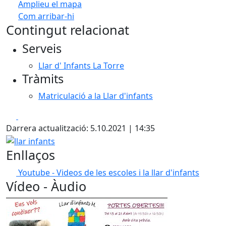
Amplieu el mapa
Com arribar-hi
Leaflet
| ©
OpenStreetMap
contributors
Contingut relacionat
+
Serveis
−
Llar d' Infants La Torre
Tràmits
Matriculació a la Llar d'infants
Facebook
X
Darrera actualització: 5.10.2021 | 14:35
llar infants
Enllaços
Youtube - Videos de les escoles i la llar d'infants
Vídeo - Àudio