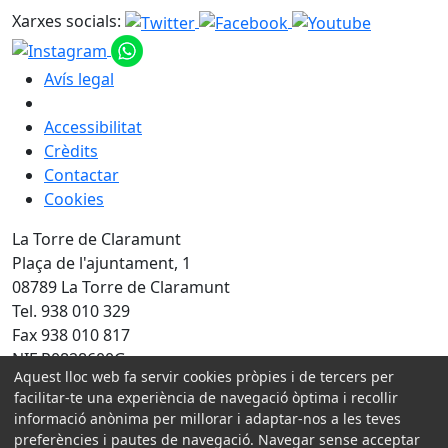
Xarxes socials:
Avís legal
Accessibilitat
Crèdits
Contactar
Cookies
La Torre de Claramunt
Plaça de l'ajuntament, 1
08789 La Torre de Claramunt
Tel. 938 010 329
Fax 938 010 817
NIF P0828600G
Aquest lloc web fa servir cookies pròpies i de tercers per
Amb la col·laboració de:
facilitar-te una experiència de navegació òptima i recollir
informació anònima per millorar i adaptar-nos a les teves
preferències i pautes de navegació. Navegar sense acceptar